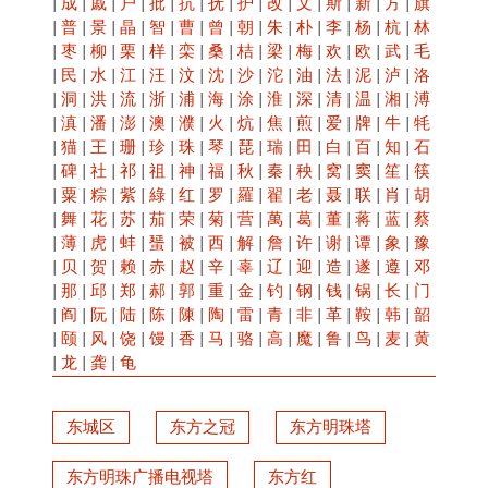
|
成
|
戚
|
户
|
批
|
抗
|
抚
|
护
|
改
|
文
|
斯
|
新
|
方
|
旗
|
普
|
景
|
晶
|
智
|
曹
|
曾
|
朝
|
朱
|
朴
|
李
|
杨
|
杭
|
林
|
枣
|
柳
|
栗
|
样
|
栾
|
桑
|
桔
|
梁
|
梅
|
欢
|
欧
|
武
|
毛
|
民
|
水
|
江
|
汪
|
汶
|
沈
|
沙
|
沱
|
油
|
法
|
泥
|
泸
|
洛
|
洞
|
洪
|
流
|
浙
|
浦
|
海
|
涂
|
淮
|
深
|
清
|
温
|
湘
|
溥
|
滇
|
潘
|
澎
|
澳
|
濮
|
火
|
炕
|
焦
|
煎
|
爱
|
牌
|
牛
|
牦
|
猫
|
王
|
珊
|
珍
|
珠
|
琴
|
琵
|
瑞
|
田
|
白
|
百
|
知
|
石
|
碑
|
社
|
祁
|
祖
|
神
|
福
|
秋
|
秦
|
秧
|
窝
|
窦
|
笙
|
筷
|
粟
|
粽
|
紫
|
綠
|
红
|
罗
|
羅
|
翟
|
老
|
聂
|
联
|
肖
|
胡
|
舞
|
花
|
苏
|
茄
|
荣
|
菊
|
营
|
萬
|
葛
|
董
|
蒋
|
蓝
|
蔡
|
薄
|
虎
|
蚌
|
蜑
|
被
|
西
|
解
|
詹
|
许
|
谢
|
谭
|
象
|
豫
|
贝
|
贺
|
赖
|
赤
|
赵
|
辛
|
辜
|
辽
|
迎
|
造
|
遂
|
遵
|
邓
|
那
|
邱
|
郑
|
郝
|
郭
|
重
|
金
|
钓
|
钢
|
钱
|
锅
|
长
|
门
|
阎
|
阮
|
陆
|
陈
|
陳
|
陶
|
雷
|
青
|
非
|
革
|
鞍
|
韩
|
韶
|
颐
|
风
|
饶
|
馒
|
香
|
马
|
骆
|
高
|
魔
|
鲁
|
鸟
|
麦
|
黄
|
龙
|
龚
|
龟
东城区
东方之冠
东方明珠塔
东方明珠广播电视塔
东方红