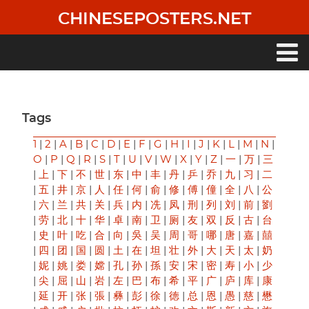
Skip
CHINESEPOSTERS.NET
to
main
content
Main
navigation
Tags
1
|
2
|
A
|
B
|
C
|
D
|
E
|
F
|
G
|
H
|
I
|
J
|
K
|
L
|
M
|
N
|
O
|
P
|
Q
|
R
|
S
|
T
|
U
|
V
|
W
|
X
|
Y
|
Z
|
一
|
万
|
三
|
上
|
下
|
不
|
世
|
东
|
中
|
丰
|
丹
|
乒
|
乔
|
九
|
习
|
二
|
五
|
井
|
京
|
人
|
任
|
何
|
俞
|
修
|
傅
|
僮
|
全
|
八
|
公
|
六
|
兰
|
共
|
关
|
兵
|
内
|
冼
|
凤
|
刑
|
列
|
刘
|
前
|
劉
|
劳
|
北
|
十
|
华
|
卓
|
南
|
卫
|
厕
|
友
|
双
|
反
|
古
|
台
|
史
|
叶
|
吃
|
合
|
向
|
吳
|
吴
|
周
|
哥
|
哪
|
唐
|
嘉
|
囍
|
四
|
团
|
国
|
圆
|
土
|
在
|
坦
|
壮
|
外
|
大
|
天
|
太
|
奶
|
妮
|
姚
|
娄
|
嫦
|
孔
|
孙
|
孫
|
安
|
宋
|
密
|
寿
|
小
|
少
|
尖
|
屈
|
山
|
岩
|
左
|
巴
|
布
|
希
|
平
|
广
|
庐
|
库
|
康
|
延
|
开
|
张
|
張
|
彝
|
彭
|
徐
|
徳
|
总
|
恩
|
愚
|
慈
|
懋