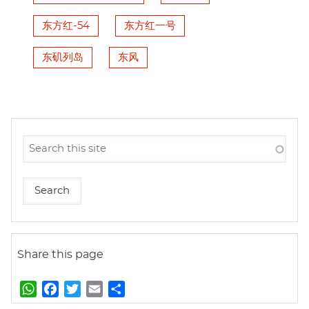
东方红-54
东方红一号
东矶列岛
东风
Share this page
W
F
T
E
S
h
a
w
m
h