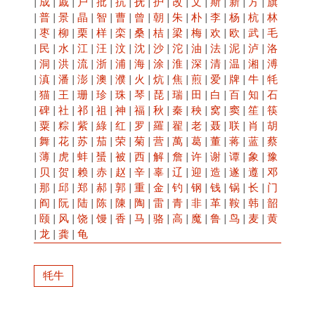
|
成
|
戚
|
户
|
批
|
抗
|
抚
|
护
|
改
|
文
|
斯
|
新
|
方
|
旗
|
普
|
景
|
晶
|
智
|
曹
|
曾
|
朝
|
朱
|
朴
|
李
|
杨
|
杭
|
林
|
枣
|
柳
|
栗
|
样
|
栾
|
桑
|
桔
|
梁
|
梅
|
欢
|
欧
|
武
|
毛
|
民
|
水
|
江
|
汪
|
汶
|
沈
|
沙
|
沱
|
油
|
法
|
泥
|
泸
|
洛
|
洞
|
洪
|
流
|
浙
|
浦
|
海
|
涂
|
淮
|
深
|
清
|
温
|
湘
|
溥
|
滇
|
潘
|
澎
|
澳
|
濮
|
火
|
炕
|
焦
|
煎
|
爱
|
牌
|
牛
|
牦
|
猫
|
王
|
珊
|
珍
|
珠
|
琴
|
琵
|
瑞
|
田
|
白
|
百
|
知
|
石
|
碑
|
社
|
祁
|
祖
|
神
|
福
|
秋
|
秦
|
秧
|
窝
|
窦
|
笙
|
筷
|
粟
|
粽
|
紫
|
綠
|
红
|
罗
|
羅
|
翟
|
老
|
聂
|
联
|
肖
|
胡
|
舞
|
花
|
苏
|
茄
|
荣
|
菊
|
营
|
萬
|
葛
|
董
|
蒋
|
蓝
|
蔡
|
薄
|
虎
|
蚌
|
蜑
|
被
|
西
|
解
|
詹
|
许
|
谢
|
谭
|
象
|
豫
|
贝
|
贺
|
赖
|
赤
|
赵
|
辛
|
辜
|
辽
|
迎
|
造
|
遂
|
遵
|
邓
|
那
|
邱
|
郑
|
郝
|
郭
|
重
|
金
|
钓
|
钢
|
钱
|
锅
|
长
|
门
|
阎
|
阮
|
陆
|
陈
|
陳
|
陶
|
雷
|
青
|
非
|
革
|
鞍
|
韩
|
韶
|
颐
|
风
|
饶
|
馒
|
香
|
马
|
骆
|
高
|
魔
|
鲁
|
鸟
|
麦
|
黄
|
龙
|
龚
|
龟
牦牛