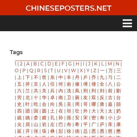
Skip
CHINESEPOSTERS.NET
to
main
content
Main
navigation
Tags
1
|
2
|
A
|
B
|
C
|
D
|
E
|
F
|
G
|
H
|
I
|
J
|
K
|
L
|
M
|
N
|
O
|
P
|
Q
|
R
|
S
|
T
|
U
|
V
|
W
|
X
|
Y
|
Z
|
一
|
万
|
三
|
上
|
下
|
不
|
世
|
东
|
中
|
丰
|
丹
|
乒
|
乔
|
九
|
习
|
二
|
五
|
井
|
京
|
人
|
任
|
何
|
俞
|
修
|
傅
|
僮
|
全
|
八
|
公
|
六
|
兰
|
共
|
关
|
兵
|
内
|
冼
|
凤
|
刑
|
列
|
刘
|
前
|
劉
|
劳
|
北
|
十
|
华
|
卓
|
南
|
卫
|
厕
|
友
|
双
|
反
|
古
|
台
|
史
|
叶
|
吃
|
合
|
向
|
吳
|
吴
|
周
|
哥
|
哪
|
唐
|
嘉
|
囍
|
四
|
团
|
国
|
圆
|
土
|
在
|
坦
|
壮
|
外
|
大
|
天
|
太
|
奶
|
妮
|
姚
|
娄
|
嫦
|
孔
|
孙
|
孫
|
安
|
宋
|
密
|
寿
|
小
|
少
|
尖
|
屈
|
山
|
岩
|
左
|
巴
|
布
|
希
|
平
|
广
|
庐
|
库
|
康
|
延
|
开
|
张
|
張
|
彝
|
彭
|
徐
|
徳
|
总
|
恩
|
愚
|
慈
|
懋