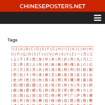
Skip
CHINESEPOSTERS.NET
to
main
content
Main
navigation
Tags
1
|
2
|
A
|
B
|
C
|
D
|
E
|
F
|
G
|
H
|
I
|
J
|
K
|
L
|
M
|
N
|
O
|
P
|
Q
|
R
|
S
|
T
|
U
|
V
|
W
|
X
|
Y
|
Z
|
一
|
万
|
三
|
上
|
下
|
不
|
世
|
东
|
中
|
丰
|
丹
|
乒
|
乔
|
九
|
习
|
二
|
五
|
井
|
京
|
人
|
任
|
何
|
俞
|
修
|
傅
|
僮
|
全
|
八
|
公
|
六
|
兰
|
共
|
关
|
兵
|
内
|
冼
|
凤
|
刑
|
列
|
刘
|
前
|
劉
|
劳
|
北
|
十
|
华
|
卓
|
南
|
卫
|
厕
|
友
|
双
|
反
|
古
|
台
|
史
|
叶
|
吃
|
合
|
向
|
吳
|
吴
|
周
|
哥
|
哪
|
唐
|
嘉
|
囍
|
四
|
团
|
国
|
圆
|
土
|
在
|
坦
|
壮
|
外
|
大
|
天
|
太
|
奶
|
妮
|
姚
|
娄
|
嫦
|
孔
|
孙
|
孫
|
安
|
宋
|
密
|
寿
|
小
|
少
|
尖
|
屈
|
山
|
岩
|
左
|
巴
|
布
|
希
|
平
|
广
|
庐
|
库
|
康
|
延
|
开
|
张
|
張
|
彝
|
彭
|
徐
|
徳
|
总
|
恩
|
愚
|
慈
|
懋