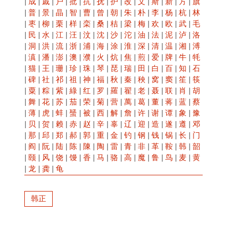
|
成
|
戚
|
户
|
批
|
抗
|
抚
|
护
|
改
|
文
|
斯
|
新
|
方
|
旗
|
普
|
景
|
晶
|
智
|
曹
|
曾
|
朝
|
朱
|
朴
|
李
|
杨
|
杭
|
林
|
枣
|
柳
|
栗
|
样
|
栾
|
桑
|
桔
|
梁
|
梅
|
欢
|
欧
|
武
|
毛
|
民
|
水
|
江
|
汪
|
汶
|
沈
|
沙
|
沱
|
油
|
法
|
泥
|
泸
|
洛
|
洞
|
洪
|
流
|
浙
|
浦
|
海
|
涂
|
淮
|
深
|
清
|
温
|
湘
|
溥
|
滇
|
潘
|
澎
|
澳
|
濮
|
火
|
炕
|
焦
|
煎
|
爱
|
牌
|
牛
|
牦
|
猫
|
王
|
珊
|
珍
|
珠
|
琴
|
琵
|
瑞
|
田
|
白
|
百
|
知
|
石
|
碑
|
社
|
祁
|
祖
|
神
|
福
|
秋
|
秦
|
秧
|
窝
|
窦
|
笙
|
筷
|
粟
|
粽
|
紫
|
綠
|
红
|
罗
|
羅
|
翟
|
老
|
聂
|
联
|
肖
|
胡
|
舞
|
花
|
苏
|
茄
|
荣
|
菊
|
营
|
萬
|
葛
|
董
|
蒋
|
蓝
|
蔡
|
薄
|
虎
|
蚌
|
蜑
|
被
|
西
|
解
|
詹
|
许
|
谢
|
谭
|
象
|
豫
|
贝
|
贺
|
赖
|
赤
|
赵
|
辛
|
辜
|
辽
|
迎
|
造
|
遂
|
遵
|
邓
|
那
|
邱
|
郑
|
郝
|
郭
|
重
|
金
|
钓
|
钢
|
钱
|
锅
|
长
|
门
|
阎
|
阮
|
陆
|
陈
|
陳
|
陶
|
雷
|
青
|
非
|
革
|
鞍
|
韩
|
韶
|
颐
|
风
|
饶
|
馒
|
香
|
马
|
骆
|
高
|
魔
|
鲁
|
鸟
|
麦
|
黄
|
龙
|
龚
|
龟
韩正