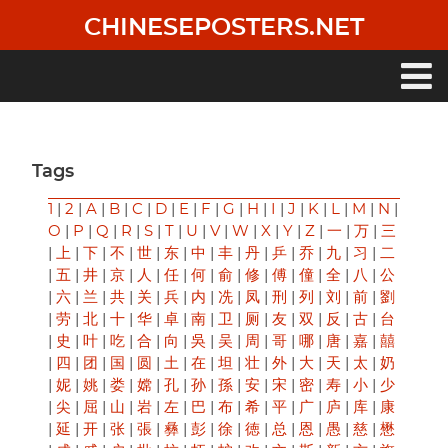
Skip
CHINESEPOSTERS.NET
to
main
content
Main
navigation
Tags
1
|
2
|
A
|
B
|
C
|
D
|
E
|
F
|
G
|
H
|
I
|
J
|
K
|
L
|
M
|
N
|
O
|
P
|
Q
|
R
|
S
|
T
|
U
|
V
|
W
|
X
|
Y
|
Z
|
一
|
万
|
三
|
上
|
下
|
不
|
世
|
东
|
中
|
丰
|
丹
|
乒
|
乔
|
九
|
习
|
二
|
五
|
井
|
京
|
人
|
任
|
何
|
俞
|
修
|
傅
|
僮
|
全
|
八
|
公
|
六
|
兰
|
共
|
关
|
兵
|
内
|
冼
|
凤
|
刑
|
列
|
刘
|
前
|
劉
|
劳
|
北
|
十
|
华
|
卓
|
南
|
卫
|
厕
|
友
|
双
|
反
|
古
|
台
|
史
|
叶
|
吃
|
合
|
向
|
吳
|
吴
|
周
|
哥
|
哪
|
唐
|
嘉
|
囍
|
四
|
团
|
国
|
圆
|
土
|
在
|
坦
|
壮
|
外
|
大
|
天
|
太
|
奶
|
妮
|
姚
|
娄
|
嫦
|
孔
|
孙
|
孫
|
安
|
宋
|
密
|
寿
|
小
|
少
|
尖
|
屈
|
山
|
岩
|
左
|
巴
|
布
|
希
|
平
|
广
|
庐
|
库
|
康
|
延
|
开
|
张
|
張
|
彝
|
彭
|
徐
|
徳
|
总
|
恩
|
愚
|
慈
|
懋