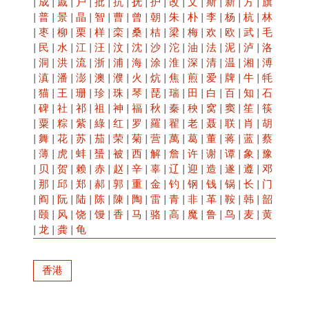
|
成
|
戚
|
户
|
批
|
抗
|
抚
|
护
|
改
|
文
|
斯
|
新
|
方
|
旗
|
普
|
景
|
晶
|
智
|
曹
|
曾
|
朝
|
朱
|
朴
|
李
|
杨
|
杭
|
林
|
枣
|
柳
|
栗
|
样
|
栾
|
桑
|
桔
|
梁
|
梅
|
欢
|
欧
|
武
|
毛
|
民
|
水
|
江
|
汪
|
汶
|
沈
|
沙
|
沱
|
油
|
法
|
泥
|
泸
|
洛
|
洞
|
洪
|
流
|
浙
|
浦
|
海
|
涂
|
淮
|
深
|
清
|
温
|
湘
|
溥
|
滇
|
潘
|
澎
|
澳
|
濮
|
火
|
炕
|
焦
|
煎
|
爱
|
牌
|
牛
|
牦
|
猫
|
王
|
珊
|
珍
|
珠
|
琴
|
琵
|
瑞
|
田
|
白
|
百
|
知
|
石
|
碑
|
社
|
祁
|
祖
|
神
|
福
|
秋
|
秦
|
秧
|
窝
|
窦
|
笙
|
筷
|
粟
|
粽
|
紫
|
綠
|
红
|
罗
|
羅
|
翟
|
老
|
聂
|
联
|
肖
|
胡
|
舞
|
花
|
苏
|
茄
|
荣
|
菊
|
营
|
萬
|
葛
|
董
|
蒋
|
蓝
|
蔡
|
薄
|
虎
|
蚌
|
蜑
|
被
|
西
|
解
|
詹
|
许
|
谢
|
谭
|
象
|
豫
|
贝
|
贺
|
赖
|
赤
|
赵
|
辛
|
辜
|
辽
|
迎
|
造
|
遂
|
遵
|
邓
|
那
|
邱
|
郑
|
郝
|
郭
|
重
|
金
|
钓
|
钢
|
钱
|
锅
|
长
|
门
|
阎
|
阮
|
陆
|
陈
|
陳
|
陶
|
雷
|
青
|
非
|
革
|
鞍
|
韩
|
韶
|
颐
|
风
|
饶
|
馒
|
香
|
马
|
骆
|
高
|
魔
|
鲁
|
鸟
|
麦
|
黄
|
龙
|
龚
|
龟
香港