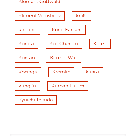
Klement Gottwald
Kliment Voroshilov
knife
knitting
Kong Fansen
Kongzi
Koo Chen-fu
Korea
Korean
Korean War
Koxinga
Kremlin
kuaizi
kung fu
Kurban Tulum
Kyuichi Tokuda