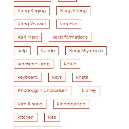
Kang Keqing
Kang Sheng
Kang Youwei
karaoke
Karl Marx
karst formations
kelp
kendo
Kenji Miyamoto
kerosene lamp
kettle
keyboard
keys
khata
Khorloogiin Choibalsan
kidney
Kim Il-sung
kindergarten
kitchen
kite