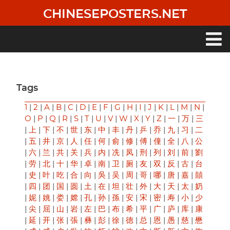
Skip
CHINESEPOSTERS.NET
to
main
content
Main
navigation
Tags
1
|
2
|
A
|
B
|
C
|
D
|
E
|
F
|
G
|
H
|
I
|
J
|
K
|
L
|
M
|
N
|
O
|
P
|
Q
|
R
|
S
|
T
|
U
|
V
|
W
|
X
|
Y
|
Z
|
一
|
万
|
三
|
上
|
下
|
不
|
世
|
东
|
中
|
丰
|
丹
|
乒
|
乔
|
九
|
习
|
二
|
五
|
井
|
京
|
人
|
任
|
何
|
俞
|
修
|
傅
|
僮
|
全
|
八
|
公
|
六
|
兰
|
共
|
关
|
兵
|
内
|
冼
|
凤
|
刑
|
列
|
刘
|
前
|
劉
|
劳
|
北
|
十
|
华
|
卓
|
南
|
卫
|
厕
|
友
|
双
|
反
|
古
|
台
|
史
|
叶
|
吃
|
合
|
向
|
吳
|
吴
|
周
|
哥
|
哪
|
唐
|
嘉
|
囍
|
四
|
团
|
国
|
圆
|
土
|
在
|
坦
|
壮
|
外
|
大
|
天
|
太
|
奶
|
妮
|
姚
|
娄
|
嫦
|
孔
|
孙
|
孫
|
安
|
宋
|
密
|
寿
|
小
|
少
|
尖
|
屈
|
山
|
岩
|
左
|
巴
|
布
|
希
|
平
|
广
|
庐
|
库
|
康
|
延
|
开
|
张
|
張
|
彝
|
彭
|
徐
|
徳
|
总
|
恩
|
愚
|
慈
|
懋