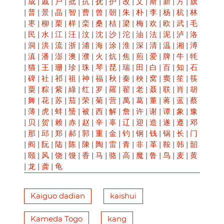
|
成
|
戚
|
户
|
批
|
抗
|
抚
|
护
|
改
|
文
|
斯
|
新
|
方
|
旗
|
普
|
景
|
晶
|
智
|
曹
|
曾
|
朝
|
朱
|
朴
|
李
|
杨
|
杭
|
林
|
枣
|
柳
|
栗
|
样
|
栾
|
桑
|
桔
|
梁
|
梅
|
欢
|
欧
|
武
|
毛
|
民
|
水
|
江
|
汪
|
汶
|
沈
|
沙
|
沱
|
油
|
法
|
泥
|
泸
|
洛
|
洞
|
洪
|
流
|
浙
|
浦
|
海
|
涂
|
淮
|
深
|
清
|
温
|
湘
|
溥
|
滇
|
潘
|
澎
|
澳
|
濮
|
火
|
炕
|
焦
|
煎
|
爱
|
牌
|
牛
|
牦
|
猫
|
王
|
珊
|
珍
|
珠
|
琴
|
琵
|
瑞
|
田
|
白
|
百
|
知
|
石
|
碑
|
社
|
祁
|
祖
|
神
|
福
|
秋
|
秦
|
秧
|
窝
|
窦
|
笙
|
筷
|
粟
|
粽
|
紫
|
綠
|
红
|
罗
|
羅
|
翟
|
老
|
聂
|
联
|
肖
|
胡
|
舞
|
花
|
苏
|
茄
|
荣
|
菊
|
营
|
萬
|
葛
|
董
|
蒋
|
蓝
|
蔡
|
薄
|
虎
|
蚌
|
蜑
|
被
|
西
|
解
|
詹
|
许
|
谢
|
谭
|
象
|
豫
|
贝
|
贺
|
赖
|
赤
|
赵
|
辛
|
辜
|
辽
|
迎
|
造
|
遂
|
遵
|
邓
|
那
|
邱
|
郑
|
郝
|
郭
|
重
|
金
|
钓
|
钢
|
钱
|
锅
|
长
|
门
|
阎
|
阮
|
陆
|
陈
|
陳
|
陶
|
雷
|
青
|
非
|
革
|
鞍
|
韩
|
韶
|
颐
|
风
|
饶
|
馒
|
香
|
马
|
骆
|
高
|
魔
|
鲁
|
鸟
|
麦
|
黄
|
龙
|
龚
|
龟
Kaiguo dadian
kaishui
Kameda Togo
kang