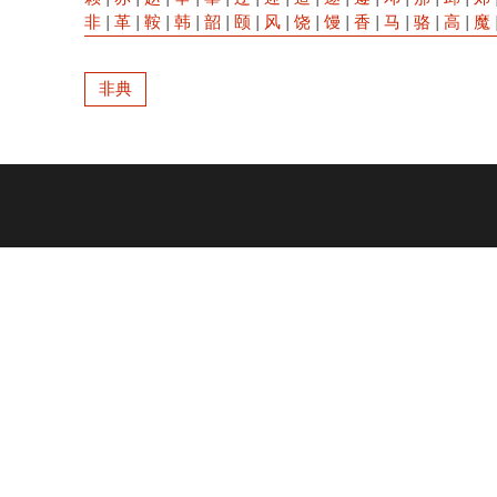
非
|
革
|
鞍
|
韩
|
韶
|
颐
|
风
|
饶
|
馒
|
香
|
马
|
骆
|
高
|
魔
非典
Footer
menu