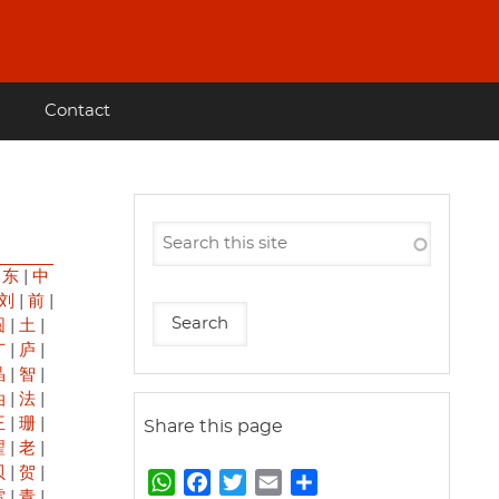
Contact
|
东
|
中
刘
|
前
|
圆
|
土
|
广
|
庐
|
晶
|
智
|
油
|
法
|
王
|
珊
|
Share this page
翟
|
老
|
贝
|
贺
|
W
F
T
E
S
雷
|
青
|