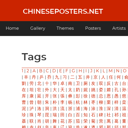
Skip
to
CHINESEPOSTERS.NET
main
content
Main
Home
Gallery
Themes
Posters
Artists
navigation
Tags
1
|
2
|
A
|
B
|
C
|
D
|
E
|
F
|
G
|
H
|
I
|
J
|
K
|
L
|
M
|
N
|
O
|
丰
|
丹
|
乒
|
乔
|
九
|
习
|
二
|
五
|
井
|
京
|
人
|
任
|
何
|
劉
|
劳
|
北
|
十
|
华
|
卓
|
南
|
卫
|
厕
|
友
|
双
|
反
|
古
|
台
在
|
坦
|
壮
|
外
|
大
|
天
|
太
|
奶
|
妮
|
姚
|
娄
|
嫦
|
孔
|
孙
库
|
康
|
延
|
开
|
张
|
張
|
彝
|
彭
|
徐
|
徳
|
总
|
恩
|
愚
|
慈
曹
|
曾
|
朝
|
朱
|
朴
|
李
|
杨
|
杭
|
林
|
枣
|
柳
|
栗
|
样
|
栾
泥
|
泸
|
洛
|
洞
|
洪
|
流
|
浙
|
浦
|
海
|
涂
|
淮
|
深
|
清
|
温
珍
|
珠
|
琴
|
琵
|
瑞
|
田
|
白
|
百
|
知
|
石
|
碑
|
社
|
祁
|
祖
聂
|
联
|
肖
|
胡
|
舞
|
花
|
苏
|
茄
|
荣
|
菊
|
营
|
萬
|
葛
|
董
赖
|
赤
|
赵
|
辛
|
辜
|
辽
|
迎
|
造
|
遂
|
遵
|
邓
|
那
|
邱
|
郑