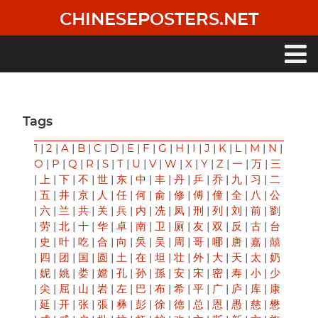
Skip
CHINESEPOSTERS.NET
to
main
content
Main
navigation
Tags
1
|
2
|
A
|
B
|
C
|
D
|
E
|
F
|
G
|
H
|
I
|
J
|
K
|
L
|
M
|
N
|
O
|
P
|
Q
|
R
|
S
|
T
|
U
|
V
|
W
|
X
|
Y
|
Z
|
一
|
万
|
三
|
上
|
下
|
不
|
世
|
东
|
中
|
丰
|
丹
|
乒
|
乔
|
九
|
习
|
二
|
五
|
井
|
京
|
人
|
任
|
何
|
俞
|
修
|
傅
|
僮
|
全
|
八
|
公
|
六
|
兰
|
共
|
关
|
兵
|
内
|
冼
|
凤
|
刑
|
列
|
刘
|
前
|
劉
|
劳
|
北
|
十
|
华
|
卓
|
南
|
卫
|
厕
|
友
|
双
|
反
|
古
|
台
|
史
|
叶
|
吃
|
合
|
向
|
吳
|
吴
|
周
|
哥
|
哪
|
唐
|
嘉
|
囍
|
四
|
团
|
国
|
圆
|
土
|
在
|
坦
|
壮
|
外
|
大
|
天
|
太
|
奶
|
妮
|
姚
|
娄
|
嫦
|
孔
|
孙
|
孫
|
安
|
宋
|
密
|
寿
|
小
|
少
|
尖
|
屈
|
山
|
岩
|
左
|
巴
|
布
|
希
|
平
|
广
|
庐
|
库
|
康
|
延
|
开
|
张
|
張
|
彝
|
彭
|
徐
|
徳
|
总
|
恩
|
愚
|
慈
|
懋