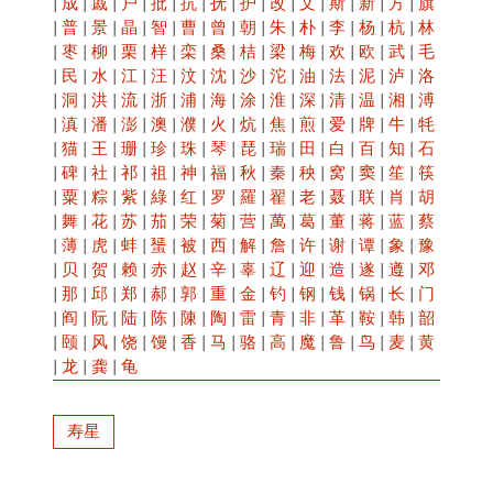
|
成
|
戚
|
户
|
批
|
抗
|
抚
|
护
|
改
|
文
|
斯
|
新
|
方
|
旗
|
普
|
景
|
晶
|
智
|
曹
|
曾
|
朝
|
朱
|
朴
|
李
|
杨
|
杭
|
林
|
枣
|
柳
|
栗
|
样
|
栾
|
桑
|
桔
|
梁
|
梅
|
欢
|
欧
|
武
|
毛
|
民
|
水
|
江
|
汪
|
汶
|
沈
|
沙
|
沱
|
油
|
法
|
泥
|
泸
|
洛
|
洞
|
洪
|
流
|
浙
|
浦
|
海
|
涂
|
淮
|
深
|
清
|
温
|
湘
|
溥
|
滇
|
潘
|
澎
|
澳
|
濮
|
火
|
炕
|
焦
|
煎
|
爱
|
牌
|
牛
|
牦
|
猫
|
王
|
珊
|
珍
|
珠
|
琴
|
琵
|
瑞
|
田
|
白
|
百
|
知
|
石
|
碑
|
社
|
祁
|
祖
|
神
|
福
|
秋
|
秦
|
秧
|
窝
|
窦
|
笙
|
筷
|
粟
|
粽
|
紫
|
綠
|
红
|
罗
|
羅
|
翟
|
老
|
聂
|
联
|
肖
|
胡
|
舞
|
花
|
苏
|
茄
|
荣
|
菊
|
营
|
萬
|
葛
|
董
|
蒋
|
蓝
|
蔡
|
薄
|
虎
|
蚌
|
蜑
|
被
|
西
|
解
|
詹
|
许
|
谢
|
谭
|
象
|
豫
|
贝
|
贺
|
赖
|
赤
|
赵
|
辛
|
辜
|
辽
|
迎
|
造
|
遂
|
遵
|
邓
|
那
|
邱
|
郑
|
郝
|
郭
|
重
|
金
|
钓
|
钢
|
钱
|
锅
|
长
|
门
|
阎
|
阮
|
陆
|
陈
|
陳
|
陶
|
雷
|
青
|
非
|
革
|
鞍
|
韩
|
韶
|
颐
|
风
|
饶
|
馒
|
香
|
马
|
骆
|
高
|
魔
|
鲁
|
鸟
|
麦
|
黄
|
龙
|
龚
|
龟
寿星