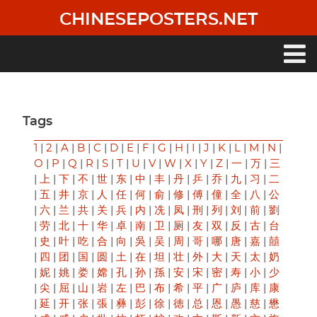
Skip
CHINESEPOSTERS.NET
to
main
content
Main
navigation
Tags
1
|
2
|
A
|
B
|
C
|
D
|
E
|
F
|
G
|
H
|
I
|
J
|
K
|
L
|
M
|
N
|
O
|
P
|
Q
|
R
|
S
|
T
|
U
|
V
|
W
|
X
|
Y
|
Z
|
一
|
万
|
三
|
上
|
下
|
不
|
世
|
东
|
中
|
丰
|
丹
|
乒
|
乔
|
九
|
习
|
二
|
五
|
井
|
京
|
人
|
任
|
何
|
俞
|
修
|
傅
|
僮
|
全
|
八
|
公
|
六
|
兰
|
共
|
关
|
兵
|
内
|
冼
|
凤
|
刑
|
列
|
刘
|
前
|
劉
|
劳
|
北
|
十
|
华
|
卓
|
南
|
卫
|
厕
|
友
|
双
|
反
|
古
|
台
|
史
|
叶
|
吃
|
合
|
向
|
吳
|
吴
|
周
|
哥
|
哪
|
唐
|
嘉
|
囍
|
四
|
团
|
国
|
圆
|
土
|
在
|
坦
|
壮
|
外
|
大
|
天
|
太
|
奶
|
妮
|
姚
|
娄
|
嫦
|
孔
|
孙
|
孫
|
安
|
宋
|
密
|
寿
|
小
|
少
|
尖
|
屈
|
山
|
岩
|
左
|
巴
|
布
|
希
|
平
|
广
|
庐
|
库
|
康
|
延
|
开
|
张
|
張
|
彝
|
彭
|
徐
|
徳
|
总
|
恩
|
愚
|
慈
|
懋