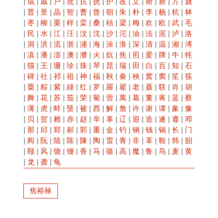
|
成
|
戚
|
户
|
批
|
抗
|
抚
|
护
|
改
|
文
|
斯
|
新
|
方
|
旗
|
普
|
景
|
晶
|
智
|
曹
|
曾
|
朝
|
朱
|
朴
|
李
|
杨
|
杭
|
林
|
枣
|
柳
|
栗
|
样
|
栾
|
桑
|
桔
|
梁
|
梅
|
欢
|
欧
|
武
|
毛
|
民
|
水
|
江
|
汪
|
汶
|
沈
|
沙
|
沱
|
油
|
法
|
泥
|
泸
|
洛
|
洞
|
洪
|
流
|
浙
|
浦
|
海
|
涂
|
淮
|
深
|
清
|
温
|
湘
|
溥
|
滇
|
潘
|
澎
|
澳
|
濮
|
火
|
炕
|
焦
|
煎
|
爱
|
牌
|
牛
|
牦
|
猫
|
王
|
珊
|
珍
|
珠
|
琴
|
琵
|
瑞
|
田
|
白
|
百
|
知
|
石
|
碑
|
社
|
祁
|
祖
|
神
|
福
|
秋
|
秦
|
秧
|
窝
|
窦
|
笙
|
筷
|
粟
|
粽
|
紫
|
綠
|
红
|
罗
|
羅
|
翟
|
老
|
聂
|
联
|
肖
|
胡
|
舞
|
花
|
苏
|
茄
|
荣
|
菊
|
营
|
萬
|
葛
|
董
|
蒋
|
蓝
|
蔡
|
薄
|
虎
|
蚌
|
蜑
|
被
|
西
|
解
|
詹
|
许
|
谢
|
谭
|
象
|
豫
|
贝
|
贺
|
赖
|
赤
|
赵
|
辛
|
辜
|
辽
|
迎
|
造
|
遂
|
遵
|
邓
|
那
|
邱
|
郑
|
郝
|
郭
|
重
|
金
|
钓
|
钢
|
钱
|
锅
|
长
|
门
|
阎
|
阮
|
陆
|
陈
|
陳
|
陶
|
雷
|
青
|
非
|
革
|
鞍
|
韩
|
韶
|
颐
|
风
|
饶
|
馒
|
香
|
马
|
骆
|
高
|
魔
|
鲁
|
鸟
|
麦
|
黄
|
龙
|
龚
|
龟
焦裕禄