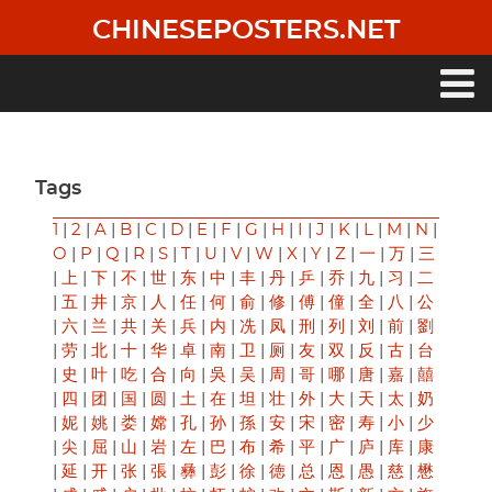
Skip
CHINESEPOSTERS.NET
to
main
content
Main
navigation
Tags
1
|
2
|
A
|
B
|
C
|
D
|
E
|
F
|
G
|
H
|
I
|
J
|
K
|
L
|
M
|
N
|
O
|
P
|
Q
|
R
|
S
|
T
|
U
|
V
|
W
|
X
|
Y
|
Z
|
一
|
万
|
三
|
上
|
下
|
不
|
世
|
东
|
中
|
丰
|
丹
|
乒
|
乔
|
九
|
习
|
二
|
五
|
井
|
京
|
人
|
任
|
何
|
俞
|
修
|
傅
|
僮
|
全
|
八
|
公
|
六
|
兰
|
共
|
关
|
兵
|
内
|
冼
|
凤
|
刑
|
列
|
刘
|
前
|
劉
|
劳
|
北
|
十
|
华
|
卓
|
南
|
卫
|
厕
|
友
|
双
|
反
|
古
|
台
|
史
|
叶
|
吃
|
合
|
向
|
吳
|
吴
|
周
|
哥
|
哪
|
唐
|
嘉
|
囍
|
四
|
团
|
国
|
圆
|
土
|
在
|
坦
|
壮
|
外
|
大
|
天
|
太
|
奶
|
妮
|
姚
|
娄
|
嫦
|
孔
|
孙
|
孫
|
安
|
宋
|
密
|
寿
|
小
|
少
|
尖
|
屈
|
山
|
岩
|
左
|
巴
|
布
|
希
|
平
|
广
|
庐
|
库
|
康
|
延
|
开
|
张
|
張
|
彝
|
彭
|
徐
|
徳
|
总
|
恩
|
愚
|
慈
|
懋