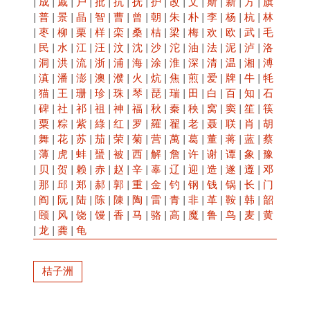
|
成
|
戚
|
户
|
批
|
抗
|
抚
|
护
|
改
|
文
|
斯
|
新
|
方
|
旗
|
普
|
景
|
晶
|
智
|
曹
|
曾
|
朝
|
朱
|
朴
|
李
|
杨
|
杭
|
林
|
枣
|
柳
|
栗
|
样
|
栾
|
桑
|
桔
|
梁
|
梅
|
欢
|
欧
|
武
|
毛
|
民
|
水
|
江
|
汪
|
汶
|
沈
|
沙
|
沱
|
油
|
法
|
泥
|
泸
|
洛
|
洞
|
洪
|
流
|
浙
|
浦
|
海
|
涂
|
淮
|
深
|
清
|
温
|
湘
|
溥
|
滇
|
潘
|
澎
|
澳
|
濮
|
火
|
炕
|
焦
|
煎
|
爱
|
牌
|
牛
|
牦
|
猫
|
王
|
珊
|
珍
|
珠
|
琴
|
琵
|
瑞
|
田
|
白
|
百
|
知
|
石
|
碑
|
社
|
祁
|
祖
|
神
|
福
|
秋
|
秦
|
秧
|
窝
|
窦
|
笙
|
筷
|
粟
|
粽
|
紫
|
綠
|
红
|
罗
|
羅
|
翟
|
老
|
聂
|
联
|
肖
|
胡
|
舞
|
花
|
苏
|
茄
|
荣
|
菊
|
营
|
萬
|
葛
|
董
|
蒋
|
蓝
|
蔡
|
薄
|
虎
|
蚌
|
蜑
|
被
|
西
|
解
|
詹
|
许
|
谢
|
谭
|
象
|
豫
|
贝
|
贺
|
赖
|
赤
|
赵
|
辛
|
辜
|
辽
|
迎
|
造
|
遂
|
遵
|
邓
|
那
|
邱
|
郑
|
郝
|
郭
|
重
|
金
|
钓
|
钢
|
钱
|
锅
|
长
|
门
|
阎
|
阮
|
陆
|
陈
|
陳
|
陶
|
雷
|
青
|
非
|
革
|
鞍
|
韩
|
韶
|
颐
|
风
|
饶
|
馒
|
香
|
马
|
骆
|
高
|
魔
|
鲁
|
鸟
|
麦
|
黄
|
龙
|
龚
|
龟
桔子洲