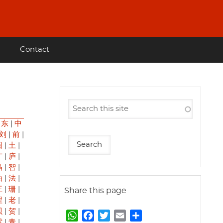
Contact
|
东
|
中
刘
|
前
|
圆
|
土
|
广
|
庐
|
晶
|
智
|
油
|
法
|
王
|
珊
|
Share this page
翟
|
老
|
贝
|
贺
|
W
F
T
E
S
雷
|
青
|