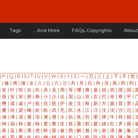
Tags
... And More
FAQs, Copyrights
About
|
P
|
Q
|
R
|
S
|
T
|
U
|
V
|
W
|
X
|
Y
|
Z
|
一
|
万
|
三
|
上
|
下
|
不
|
世
俞
|
修
|
傅
|
僮
|
全
|
八
|
公
|
六
|
兰
|
共
|
关
|
兵
|
内
|
冼
|
凤
|
刑
|
列
|
|
史
|
叶
|
吃
|
合
|
向
|
吳
|
吴
|
周
|
哥
|
哪
|
唐
|
嘉
|
囍
|
四
|
团
|
国
|
|
孫
|
安
|
宋
|
密
|
寿
|
小
|
少
|
尖
|
屈
|
山
|
岩
|
左
|
巴
|
布
|
希
|
平
|
|
懋
|
成
|
戚
|
户
|
批
|
抗
|
抚
|
护
|
改
|
文
|
斯
|
新
|
方
|
旗
|
普
|
景
|
|
桑
|
桔
|
梁
|
梅
|
欢
|
欧
|
武
|
毛
|
民
|
水
|
江
|
汪
|
汶
|
沈
|
沙
|
沱
|
|
湘
|
溥
|
滇
|
潘
|
澎
|
澳
|
濮
|
火
|
炕
|
焦
|
煎
|
爱
|
牌
|
牛
|
牦
|
猫
|
|
神
|
福
|
秋
|
秦
|
秧
|
窝
|
窦
|
笙
|
筷
|
粟
|
粽
|
紫
|
綠
|
红
|
罗
|
羅
|
|
蒋
|
蓝
|
蔡
|
薄
|
虎
|
蚌
|
蜑
|
被
|
西
|
解
|
詹
|
许
|
谢
|
谭
|
象
|
豫
|
|
郝
|
郭
|
重
|
金
|
钓
|
钢
|
钱
|
锅
|
长
|
门
|
阎
|
阮
|
陆
|
陈
|
陳
|
陶
|