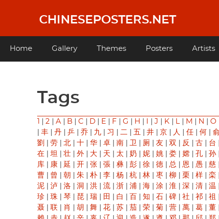
Skip
to
CHINESEPOSTERS.NET
main
content
Main
Home
Gallery
Themes
Posters
Artists
navigation
Tags
1
|
2
|
A
|
B
|
C
|
D
|
E
|
F
|
G
|
H
|
I
|
J
|
K
|
L
|
M
|
N
|
O
|
丰
|
丹
|
乒
|
乔
|
九
|
习
|
二
|
五
|
井
|
京
|
人
|
任
|
何
|
劉
|
劳
|
北
|
十
|
华
|
卓
|
南
|
卫
|
厕
|
友
|
双
|
反
|
古
|
台
在
|
坦
|
壮
|
外
|
大
|
天
|
太
|
奶
|
妮
|
姚
|
娄
|
嫦
|
孔
|
孙
库
|
康
|
延
|
开
|
张
|
張
|
彝
|
彭
|
徐
|
徳
|
总
|
恩
|
愚
|
慈
曹
|
曾
|
朝
|
朱
|
朴
|
李
|
杨
|
杭
|
林
|
枣
|
柳
|
栗
|
样
|
栾
泥
|
泸
|
洛
|
洞
|
洪
|
流
|
浙
|
浦
|
海
|
涂
|
淮
|
深
|
清
|
温
珍
|
珠
|
琴
|
琵
|
瑞
|
田
|
白
|
百
|
知
|
石
|
碑
|
社
|
祁
|
祖
聂
|
联
|
肖
|
胡
|
舞
|
花
|
苏
|
茄
|
荣
|
菊
|
营
|
萬
|
葛
|
董
赖
|
赤
|
赵
|
辛
|
辜
|
辽
|
迎
|
造
|
遂
|
遵
|
邓
|
那
|
邱
|
郑