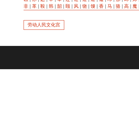
非
|
革
|
鞍
|
韩
|
韶
|
颐
|
风
|
饶
|
馒
|
香
|
马
|
骆
|
高
|
魔
劳动人民文化宫
Footer
menu