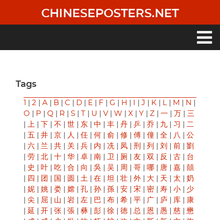
Skip
CHINESEPOSTERS.NET
to
main
content
Main
navigation
Tags
1
|
2
|
A
|
B
|
C
|
D
|
E
|
F
|
G
|
H
|
I
|
J
|
K
|
L
|
M
|
N
|
O
|
P
|
Q
|
R
|
S
|
T
|
U
|
V
|
W
|
X
|
Y
|
Z
|
一
|
万
|
三
|
上
|
下
|
不
|
世
|
东
|
中
|
丰
|
丹
|
乒
|
乔
|
九
|
习
|
二
|
五
|
井
|
京
|
人
|
任
|
何
|
俞
|
修
|
傅
|
僮
|
全
|
八
|
公
|
六
|
兰
|
共
|
关
|
兵
|
内
|
冼
|
凤
|
刑
|
列
|
刘
|
前
|
劉
|
劳
|
北
|
十
|
华
|
卓
|
南
|
卫
|
厕
|
友
|
双
|
反
|
古
|
台
|
史
|
叶
|
吃
|
合
|
向
|
吳
|
吴
|
周
|
哥
|
哪
|
唐
|
嘉
|
囍
|
四
|
团
|
国
|
圆
|
土
|
在
|
坦
|
壮
|
外
|
大
|
天
|
太
|
奶
|
妮
|
姚
|
娄
|
嫦
|
孔
|
孙
|
孫
|
安
|
宋
|
密
|
寿
|
小
|
少
|
尖
|
屈
|
山
|
岩
|
左
|
巴
|
布
|
希
|
平
|
广
|
庐
|
库
|
康
|
延
|
开
|
张
|
張
|
彝
|
彭
|
徐
|
徳
|
总
|
恩
|
愚
|
慈
|
懋