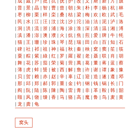
|
成
|
戚
|
户
|
批
|
抗
|
抚
|
护
|
改
|
文
|
斯
|
新
|
方
|
旗
|
普
|
景
|
晶
|
智
|
曹
|
曾
|
朝
|
朱
|
朴
|
李
|
杨
|
杭
|
林
|
枣
|
柳
|
栗
|
样
|
栾
|
桑
|
桔
|
梁
|
梅
|
欢
|
欧
|
武
|
毛
|
民
|
水
|
江
|
汪
|
汶
|
沈
|
沙
|
沱
|
油
|
法
|
泥
|
泸
|
洛
|
洞
|
洪
|
流
|
浙
|
浦
|
海
|
涂
|
淮
|
深
|
清
|
温
|
湘
|
溥
|
滇
|
潘
|
澎
|
澳
|
濮
|
火
|
炕
|
焦
|
煎
|
爱
|
牌
|
牛
|
牦
|
猫
|
王
|
珊
|
珍
|
珠
|
琴
|
琵
|
瑞
|
田
|
白
|
百
|
知
|
石
|
碑
|
社
|
祁
|
祖
|
神
|
福
|
秋
|
秦
|
秧
|
窝
|
窦
|
笙
|
筷
|
粟
|
粽
|
紫
|
綠
|
红
|
罗
|
羅
|
翟
|
老
|
聂
|
联
|
肖
|
胡
|
舞
|
花
|
苏
|
茄
|
荣
|
菊
|
营
|
萬
|
葛
|
董
|
蒋
|
蓝
|
蔡
|
薄
|
虎
|
蚌
|
蜑
|
被
|
西
|
解
|
詹
|
许
|
谢
|
谭
|
象
|
豫
|
贝
|
贺
|
赖
|
赤
|
赵
|
辛
|
辜
|
辽
|
迎
|
造
|
遂
|
遵
|
邓
|
那
|
邱
|
郑
|
郝
|
郭
|
重
|
金
|
钓
|
钢
|
钱
|
锅
|
长
|
门
|
阎
|
阮
|
陆
|
陈
|
陳
|
陶
|
雷
|
青
|
非
|
革
|
鞍
|
韩
|
韶
|
颐
|
风
|
饶
|
馒
|
香
|
马
|
骆
|
高
|
魔
|
鲁
|
鸟
|
麦
|
黄
|
龙
|
龚
|
龟
窝头