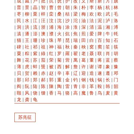
|
成
|
戚
|
户
|
批
|
抗
|
抚
|
护
|
改
|
文
|
斯
|
新
|
方
|
旗
|
普
|
景
|
晶
|
智
|
曹
|
曾
|
朝
|
朱
|
朴
|
李
|
杨
|
杭
|
林
|
枣
|
柳
|
栗
|
样
|
栾
|
桑
|
桔
|
梁
|
梅
|
欢
|
欧
|
武
|
毛
|
民
|
水
|
江
|
汪
|
汶
|
沈
|
沙
|
沱
|
油
|
法
|
泥
|
泸
|
洛
|
洞
|
洪
|
流
|
浙
|
浦
|
海
|
涂
|
淮
|
深
|
清
|
温
|
湘
|
溥
|
滇
|
潘
|
澎
|
澳
|
濮
|
火
|
炕
|
焦
|
煎
|
爱
|
牌
|
牛
|
牦
|
猫
|
王
|
珊
|
珍
|
珠
|
琴
|
琵
|
瑞
|
田
|
白
|
百
|
知
|
石
|
碑
|
社
|
祁
|
祖
|
神
|
福
|
秋
|
秦
|
秧
|
窝
|
窦
|
笙
|
筷
|
粟
|
粽
|
紫
|
綠
|
红
|
罗
|
羅
|
翟
|
老
|
聂
|
联
|
肖
|
胡
|
舞
|
花
|
苏
|
茄
|
荣
|
菊
|
营
|
萬
|
葛
|
董
|
蒋
|
蓝
|
蔡
|
薄
|
虎
|
蚌
|
蜑
|
被
|
西
|
解
|
詹
|
许
|
谢
|
谭
|
象
|
豫
|
贝
|
贺
|
赖
|
赤
|
赵
|
辛
|
辜
|
辽
|
迎
|
造
|
遂
|
遵
|
邓
|
那
|
邱
|
郑
|
郝
|
郭
|
重
|
金
|
钓
|
钢
|
钱
|
锅
|
长
|
门
|
阎
|
阮
|
陆
|
陈
|
陳
|
陶
|
雷
|
青
|
非
|
革
|
鞍
|
韩
|
韶
|
颐
|
风
|
饶
|
馒
|
香
|
马
|
骆
|
高
|
魔
|
鲁
|
鸟
|
麦
|
黄
|
龙
|
龚
|
龟
苏兆征