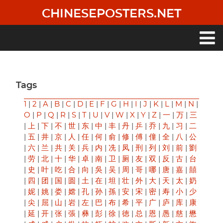
Skip
CHINESEPOSTERS.NET
to
main
content
Main
navigation
Tags
1
|
2
|
A
|
B
|
C
|
D
|
E
|
F
|
G
|
H
|
I
|
J
|
K
|
L
|
M
|
N
|
O
|
P
|
Q
|
R
|
S
|
T
|
U
|
V
|
W
|
X
|
Y
|
Z
|
一
|
万
|
三
|
上
|
下
|
不
|
世
|
东
|
中
|
丰
|
丹
|
乒
|
乔
|
九
|
习
|
二
|
五
|
井
|
京
|
人
|
任
|
何
|
俞
|
修
|
傅
|
僮
|
全
|
八
|
公
|
六
|
兰
|
共
|
关
|
兵
|
内
|
冼
|
凤
|
刑
|
列
|
刘
|
前
|
劉
|
劳
|
北
|
十
|
华
|
卓
|
南
|
卫
|
厕
|
友
|
双
|
反
|
古
|
台
|
史
|
叶
|
吃
|
合
|
向
|
吳
|
吴
|
周
|
哥
|
哪
|
唐
|
嘉
|
囍
|
四
|
团
|
国
|
圆
|
土
|
在
|
坦
|
壮
|
外
|
大
|
天
|
太
|
奶
|
妮
|
姚
|
娄
|
嫦
|
孔
|
孙
|
孫
|
安
|
宋
|
密
|
寿
|
小
|
少
|
尖
|
屈
|
山
|
岩
|
左
|
巴
|
布
|
希
|
平
|
广
|
庐
|
库
|
康
|
延
|
开
|
张
|
張
|
彝
|
彭
|
徐
|
徳
|
总
|
恩
|
愚
|
慈
|
懋