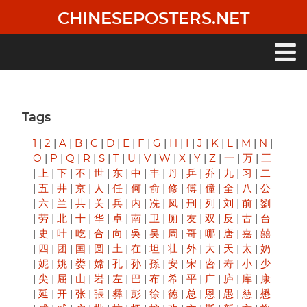
Skip
CHINESEPOSTERS.NET
to
main
content
Main
navigation
Tags
1
|
2
|
A
|
B
|
C
|
D
|
E
|
F
|
G
|
H
|
I
|
J
|
K
|
L
|
M
|
N
|
O
|
P
|
Q
|
R
|
S
|
T
|
U
|
V
|
W
|
X
|
Y
|
Z
|
一
|
万
|
三
|
上
|
下
|
不
|
世
|
东
|
中
|
丰
|
丹
|
乒
|
乔
|
九
|
习
|
二
|
五
|
井
|
京
|
人
|
任
|
何
|
俞
|
修
|
傅
|
僮
|
全
|
八
|
公
|
六
|
兰
|
共
|
关
|
兵
|
内
|
冼
|
凤
|
刑
|
列
|
刘
|
前
|
劉
|
劳
|
北
|
十
|
华
|
卓
|
南
|
卫
|
厕
|
友
|
双
|
反
|
古
|
台
|
史
|
叶
|
吃
|
合
|
向
|
吳
|
吴
|
周
|
哥
|
哪
|
唐
|
嘉
|
囍
|
四
|
团
|
国
|
圆
|
土
|
在
|
坦
|
壮
|
外
|
大
|
天
|
太
|
奶
|
妮
|
姚
|
娄
|
嫦
|
孔
|
孙
|
孫
|
安
|
宋
|
密
|
寿
|
小
|
少
|
尖
|
屈
|
山
|
岩
|
左
|
巴
|
布
|
希
|
平
|
广
|
庐
|
库
|
康
|
延
|
开
|
张
|
張
|
彝
|
彭
|
徐
|
徳
|
总
|
恩
|
愚
|
慈
|
懋