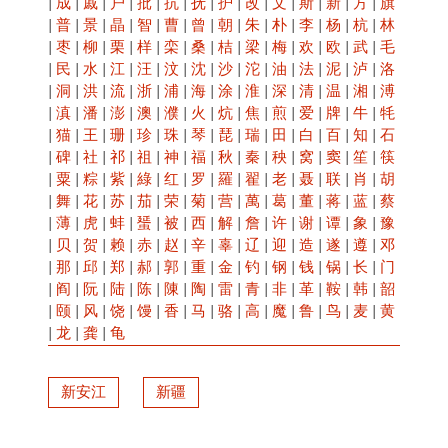
|
成
|
戚
|
户
|
批
|
抗
|
抚
|
护
|
改
|
文
|
斯
|
新
|
方
|
旗
|
普
|
景
|
晶
|
智
|
曹
|
曾
|
朝
|
朱
|
朴
|
李
|
杨
|
杭
|
林
|
枣
|
柳
|
栗
|
样
|
栾
|
桑
|
桔
|
梁
|
梅
|
欢
|
欧
|
武
|
毛
|
民
|
水
|
江
|
汪
|
汶
|
沈
|
沙
|
沱
|
油
|
法
|
泥
|
泸
|
洛
|
洞
|
洪
|
流
|
浙
|
浦
|
海
|
涂
|
淮
|
深
|
清
|
温
|
湘
|
溥
|
滇
|
潘
|
澎
|
澳
|
濮
|
火
|
炕
|
焦
|
煎
|
爱
|
牌
|
牛
|
牦
|
猫
|
王
|
珊
|
珍
|
珠
|
琴
|
琵
|
瑞
|
田
|
白
|
百
|
知
|
石
|
碑
|
社
|
祁
|
祖
|
神
|
福
|
秋
|
秦
|
秧
|
窝
|
窦
|
笙
|
筷
|
粟
|
粽
|
紫
|
綠
|
红
|
罗
|
羅
|
翟
|
老
|
聂
|
联
|
肖
|
胡
|
舞
|
花
|
苏
|
茄
|
荣
|
菊
|
营
|
萬
|
葛
|
董
|
蒋
|
蓝
|
蔡
|
薄
|
虎
|
蚌
|
蜑
|
被
|
西
|
解
|
詹
|
许
|
谢
|
谭
|
象
|
豫
|
贝
|
贺
|
赖
|
赤
|
赵
|
辛
|
辜
|
辽
|
迎
|
造
|
遂
|
遵
|
邓
|
那
|
邱
|
郑
|
郝
|
郭
|
重
|
金
|
钓
|
钢
|
钱
|
锅
|
长
|
门
|
阎
|
阮
|
陆
|
陈
|
陳
|
陶
|
雷
|
青
|
非
|
革
|
鞍
|
韩
|
韶
|
颐
|
风
|
饶
|
馒
|
香
|
马
|
骆
|
高
|
魔
|
鲁
|
鸟
|
麦
|
黄
|
龙
|
龚
|
龟
新安江
新疆