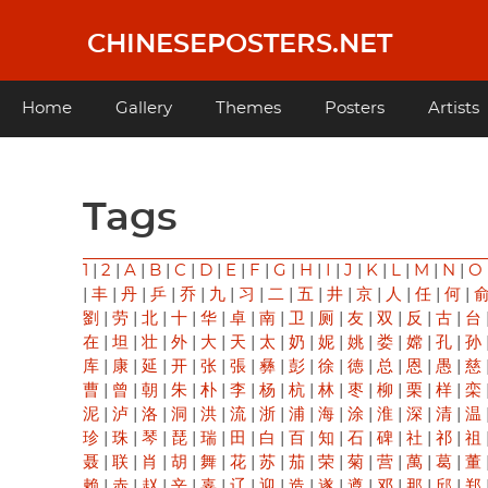
Skip
to
CHINESEPOSTERS.NET
main
content
Main
Home
Gallery
Themes
Posters
Artists
navigation
Tags
1
|
2
|
A
|
B
|
C
|
D
|
E
|
F
|
G
|
H
|
I
|
J
|
K
|
L
|
M
|
N
|
O
|
丰
|
丹
|
乒
|
乔
|
九
|
习
|
二
|
五
|
井
|
京
|
人
|
任
|
何
|
劉
|
劳
|
北
|
十
|
华
|
卓
|
南
|
卫
|
厕
|
友
|
双
|
反
|
古
|
台
在
|
坦
|
壮
|
外
|
大
|
天
|
太
|
奶
|
妮
|
姚
|
娄
|
嫦
|
孔
|
孙
库
|
康
|
延
|
开
|
张
|
張
|
彝
|
彭
|
徐
|
徳
|
总
|
恩
|
愚
|
慈
曹
|
曾
|
朝
|
朱
|
朴
|
李
|
杨
|
杭
|
林
|
枣
|
柳
|
栗
|
样
|
栾
泥
|
泸
|
洛
|
洞
|
洪
|
流
|
浙
|
浦
|
海
|
涂
|
淮
|
深
|
清
|
温
珍
|
珠
|
琴
|
琵
|
瑞
|
田
|
白
|
百
|
知
|
石
|
碑
|
社
|
祁
|
祖
聂
|
联
|
肖
|
胡
|
舞
|
花
|
苏
|
茄
|
荣
|
菊
|
营
|
萬
|
葛
|
董
赖
|
赤
|
赵
|
辛
|
辜
|
辽
|
迎
|
造
|
遂
|
遵
|
邓
|
那
|
邱
|
郑