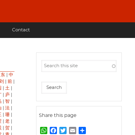
Contact
|
东
|
中
刘
|
前
|
圆
|
土
|
广
|
庐
|
晶
|
智
|
油
|
法
|
王
|
珊
|
Share this page
翟
|
老
|
贝
|
贺
|
W
F
T
E
S
雷
|
青
|