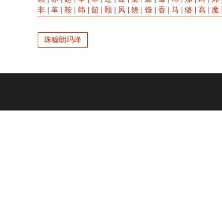
非
|
革
|
鞍
|
韩
|
韶
|
颐
|
风
|
饶
|
馒
|
香
|
马
|
骆
|
高
|
魔
珠穆朗玛峰
Footer
menu