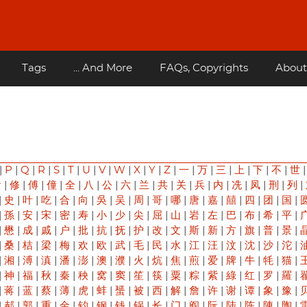
Tags
... And More
FAQs, Copyrights
About
|
P
|
Q
|
R
|
S
|
T
|
U
|
V
|
W
|
X
|
Y
|
Z
|
一
|
万
|
三
|
上
|
下
|
不
|
世
俞
|
修
|
傅
|
僮
|
全
|
八
|
公
|
六
|
兰
|
共
|
关
|
兵
|
内
|
冼
|
凤
|
刑
|
列
|
|
史
|
叶
|
吃
|
合
|
向
|
吳
|
吴
|
周
|
哥
|
哪
|
唐
|
嘉
|
囍
|
四
|
团
|
国
|
|
孫
|
安
|
宋
|
密
|
寿
|
小
|
少
|
尖
|
屈
|
山
|
岩
|
左
|
巴
|
布
|
希
|
平
|
|
懋
|
成
|
戚
|
户
|
批
|
抗
|
抚
|
护
|
改
|
文
|
斯
|
新
|
方
|
旗
|
普
|
景
|
|
桑
|
桔
|
梁
|
梅
|
欢
|
欧
|
武
|
毛
|
民
|
水
|
江
|
汪
|
汶
|
沈
|
沙
|
沱
|
|
湘
|
溥
|
滇
|
潘
|
澎
|
澳
|
濮
|
火
|
炕
|
焦
|
煎
|
爱
|
牌
|
牛
|
牦
|
猫
|
|
神
|
福
|
秋
|
秦
|
秧
|
窝
|
窦
|
笙
|
筷
|
粟
|
粽
|
紫
|
綠
|
红
|
罗
|
羅
|
|
蒋
|
蓝
|
蔡
|
薄
|
虎
|
蚌
|
蜑
|
被
|
西
|
解
|
詹
|
许
|
谢
|
谭
|
象
|
豫
|
|
郝
|
郭
|
重
|
金
|
钓
|
钢
|
钱
|
锅
|
长
|
门
|
阎
|
阮
|
陆
|
陈
|
陳
|
陶
|