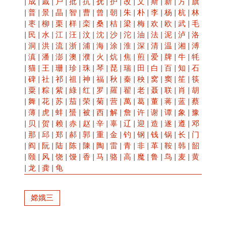
|
成
|
戚
|
户
|
批
|
抗
|
抚
|
护
|
改
|
文
|
斯
|
新
|
方
|
旗
|
普
|
景
|
晶
|
智
|
曹
|
曾
|
朝
|
朱
|
朴
|
李
|
杨
|
杭
|
林
|
枣
|
柳
|
栗
|
样
|
栾
|
桑
|
桔
|
梁
|
梅
|
欢
|
欧
|
武
|
毛
|
民
|
水
|
江
|
汪
|
汶
|
沈
|
沙
|
沱
|
油
|
法
|
泥
|
泸
|
洛
|
洞
|
洪
|
流
|
浙
|
浦
|
海
|
涂
|
淮
|
深
|
清
|
温
|
湘
|
溥
|
滇
|
潘
|
澎
|
澳
|
濮
|
火
|
炕
|
焦
|
煎
|
爱
|
牌
|
牛
|
牦
|
猫
|
王
|
珊
|
珍
|
珠
|
琴
|
琵
|
瑞
|
田
|
白
|
百
|
知
|
石
|
碑
|
社
|
祁
|
祖
|
神
|
福
|
秋
|
秦
|
秧
|
窝
|
窦
|
笙
|
筷
|
粟
|
粽
|
紫
|
綠
|
红
|
罗
|
羅
|
翟
|
老
|
聂
|
联
|
肖
|
胡
|
舞
|
花
|
苏
|
茄
|
荣
|
菊
|
营
|
萬
|
葛
|
董
|
蒋
|
蓝
|
蔡
|
薄
|
虎
|
蚌
|
蜑
|
被
|
西
|
解
|
詹
|
许
|
谢
|
谭
|
象
|
豫
|
贝
|
贺
|
赖
|
赤
|
赵
|
辛
|
辜
|
辽
|
迎
|
造
|
遂
|
遵
|
邓
|
那
|
邱
|
郑
|
郝
|
郭
|
重
|
金
|
钓
|
钢
|
钱
|
锅
|
长
|
门
|
阎
|
阮
|
陆
|
陈
|
陳
|
陶
|
雷
|
青
|
非
|
革
|
鞍
|
韩
|
韶
|
颐
|
风
|
饶
|
馒
|
香
|
马
|
骆
|
高
|
魔
|
鲁
|
鸟
|
麦
|
黄
|
龙
|
龚
|
龟
嫦娥三