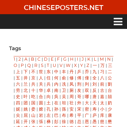
Skip
CHINESEPOSTERS.NET
to
main
content
Main
navigation
Tags
1
|
2
|
A
|
B
|
C
|
D
|
E
|
F
|
G
|
H
|
I
|
J
|
K
|
L
|
M
|
N
|
O
|
P
|
Q
|
R
|
S
|
T
|
U
|
V
|
W
|
X
|
Y
|
Z
|
一
|
万
|
三
|
上
|
下
|
不
|
世
|
东
|
中
|
丰
|
丹
|
乒
|
乔
|
九
|
习
|
二
|
五
|
井
|
京
|
人
|
任
|
何
|
俞
|
修
|
傅
|
僮
|
全
|
八
|
公
|
六
|
兰
|
共
|
关
|
兵
|
内
|
冼
|
凤
|
刑
|
列
|
刘
|
前
|
劉
|
劳
|
北
|
十
|
华
|
卓
|
南
|
卫
|
厕
|
友
|
双
|
反
|
古
|
台
|
史
|
叶
|
吃
|
合
|
向
|
吳
|
吴
|
周
|
哥
|
哪
|
唐
|
嘉
|
囍
|
四
|
团
|
国
|
圆
|
土
|
在
|
坦
|
壮
|
外
|
大
|
天
|
太
|
奶
|
妮
|
姚
|
娄
|
嫦
|
孔
|
孙
|
孫
|
安
|
宋
|
密
|
寿
|
小
|
少
|
尖
|
屈
|
山
|
岩
|
左
|
巴
|
布
|
希
|
平
|
广
|
庐
|
库
|
康
|
延
|
开
|
张
|
張
|
彝
|
彭
|
徐
|
徳
|
总
|
恩
|
愚
|
慈
|
懋