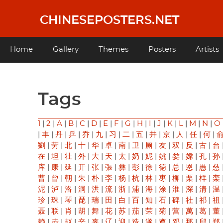
Skip
to
CHINESEPOSTERS.NET
main
content
Main
Home
Gallery
Themes
Posters
Artists
navigation
Tags
1
|
2
|
A
|
B
|
C
|
D
|
E
|
F
|
G
|
H
|
I
|
J
|
K
|
L
|
M
|
N
|
O
|
丰
|
丹
|
乒
|
乔
|
九
|
习
|
二
|
五
|
井
|
京
|
人
|
任
|
何
|
劉
|
劳
|
北
|
十
|
华
|
卓
|
南
|
卫
|
厕
|
友
|
双
|
反
|
古
|
台
在
|
坦
|
壮
|
外
|
大
|
天
|
太
|
奶
|
妮
|
姚
|
娄
|
嫦
|
孔
|
孙
库
|
康
|
延
|
开
|
张
|
張
|
彝
|
彭
|
徐
|
徳
|
总
|
恩
|
愚
|
慈
曹
|
曾
|
朝
|
朱
|
朴
|
李
|
杨
|
杭
|
林
|
枣
|
柳
|
栗
|
样
|
栾
泥
|
泸
|
洛
|
洞
|
洪
|
流
|
浙
|
浦
|
海
|
涂
|
淮
|
深
|
清
|
温
珍
|
珠
|
琴
|
琵
|
瑞
|
田
|
白
|
百
|
知
|
石
|
碑
|
社
|
祁
|
祖
聂
|
联
|
肖
|
胡
|
舞
|
花
|
苏
|
茄
|
荣
|
菊
|
营
|
萬
|
葛
|
董
赖
|
赤
|
赵
|
辛
|
辜
|
辽
|
迎
|
造
|
遂
|
遵
|
邓
|
那
|
邱
|
郑