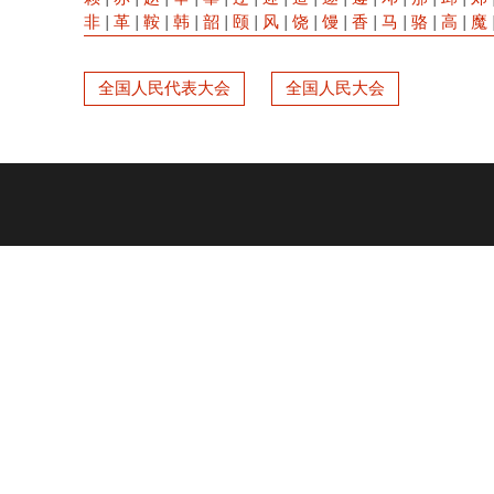
非
|
革
|
鞍
|
韩
|
韶
|
颐
|
风
|
饶
|
馒
|
香
|
马
|
骆
|
高
|
魔
全国人民代表大会
全国人民大会
Footer
menu