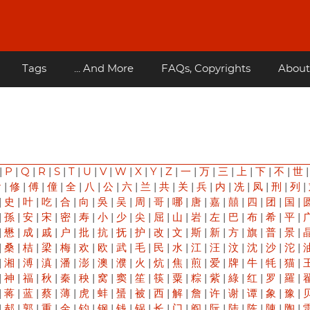
Tags
... And More
FAQs, Copyrights
About
|
P
|
Q
|
R
|
S
|
T
|
U
|
V
|
W
|
X
|
Y
|
Z
|
一
|
万
|
三
|
上
|
下
|
不
|
世
俞
|
修
|
傅
|
僮
|
全
|
八
|
公
|
六
|
兰
|
共
|
关
|
兵
|
内
|
冼
|
凤
|
刑
|
列
|
|
史
|
叶
|
吃
|
合
|
向
|
吳
|
吴
|
周
|
哥
|
哪
|
唐
|
嘉
|
囍
|
四
|
团
|
国
|
|
孫
|
安
|
宋
|
密
|
寿
|
小
|
少
|
尖
|
屈
|
山
|
岩
|
左
|
巴
|
布
|
希
|
平
|
|
懋
|
成
|
戚
|
户
|
批
|
抗
|
抚
|
护
|
改
|
文
|
斯
|
新
|
方
|
旗
|
普
|
景
|
|
桑
|
桔
|
梁
|
梅
|
欢
|
欧
|
武
|
毛
|
民
|
水
|
江
|
汪
|
汶
|
沈
|
沙
|
沱
|
|
湘
|
溥
|
滇
|
潘
|
澎
|
澳
|
濮
|
火
|
炕
|
焦
|
煎
|
爱
|
牌
|
牛
|
牦
|
猫
|
|
神
|
福
|
秋
|
秦
|
秧
|
窝
|
窦
|
笙
|
筷
|
粟
|
粽
|
紫
|
綠
|
红
|
罗
|
羅
|
|
蒋
|
蓝
|
蔡
|
薄
|
虎
|
蚌
|
蜑
|
被
|
西
|
解
|
詹
|
许
|
谢
|
谭
|
象
|
豫
|
|
郝
|
郭
|
重
|
金
|
钓
|
钢
|
钱
|
锅
|
长
|
门
|
阎
|
阮
|
陆
|
陈
|
陳
|
陶
|