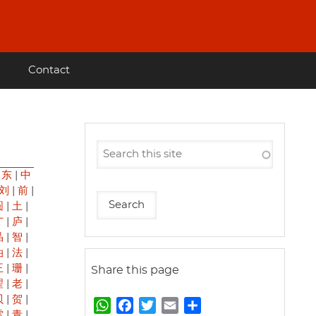
Contact
|
东
|
中
刘
|
前
|
圆
|
土
|
广
|
庐
|
晶
|
智
|
油
|
法
|
王
|
珊
|
Share this page
翟
|
老
|
贝
|
贺
|
W
F
T
E
S
雷
|
青
|