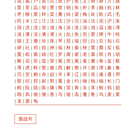
|
成
|
戚
|
户
|
批
|
抗
|
抚
|
护
|
改
|
文
|
斯
|
新
|
方
|
旗
|
普
|
景
|
晶
|
智
|
曹
|
曾
|
朝
|
朱
|
朴
|
李
|
杨
|
杭
|
林
|
枣
|
柳
|
栗
|
样
|
栾
|
桑
|
桔
|
梁
|
梅
|
欢
|
欧
|
武
|
毛
|
民
|
水
|
江
|
汪
|
汶
|
沈
|
沙
|
沱
|
油
|
法
|
泥
|
泸
|
洛
|
洞
|
洪
|
流
|
浙
|
浦
|
海
|
涂
|
淮
|
深
|
清
|
温
|
湘
|
溥
|
滇
|
潘
|
澎
|
澳
|
濮
|
火
|
炕
|
焦
|
煎
|
爱
|
牌
|
牛
|
牦
|
猫
|
王
|
珊
|
珍
|
珠
|
琴
|
琵
|
瑞
|
田
|
白
|
百
|
知
|
石
|
碑
|
社
|
祁
|
祖
|
神
|
福
|
秋
|
秦
|
秧
|
窝
|
窦
|
笙
|
筷
|
粟
|
粽
|
紫
|
綠
|
红
|
罗
|
羅
|
翟
|
老
|
聂
|
联
|
肖
|
胡
|
舞
|
花
|
苏
|
茄
|
荣
|
菊
|
营
|
萬
|
葛
|
董
|
蒋
|
蓝
|
蔡
|
薄
|
虎
|
蚌
|
蜑
|
被
|
西
|
解
|
詹
|
许
|
谢
|
谭
|
象
|
豫
|
贝
|
贺
|
赖
|
赤
|
赵
|
辛
|
辜
|
辽
|
迎
|
造
|
遂
|
遵
|
邓
|
那
|
邱
|
郑
|
郝
|
郭
|
重
|
金
|
钓
|
钢
|
钱
|
锅
|
长
|
门
|
阎
|
阮
|
陆
|
陈
|
陳
|
陶
|
雷
|
青
|
非
|
革
|
鞍
|
韩
|
韶
|
颐
|
风
|
饶
|
馒
|
香
|
马
|
骆
|
高
|
魔
|
鲁
|
鸟
|
麦
|
黄
|
龙
|
龚
|
龟
栗战书