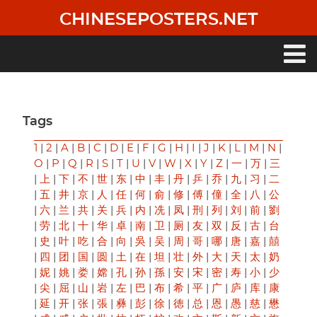
Skip
CHINESEPOSTERS.NET
to
main
content
Main
navigation
Tags
1
|
2
|
A
|
B
|
C
|
D
|
E
|
F
|
G
|
H
|
I
|
J
|
K
|
L
|
M
|
N
|
O
|
P
|
Q
|
R
|
S
|
T
|
U
|
V
|
W
|
X
|
Y
|
Z
|
一
|
万
|
三
|
上
|
下
|
不
|
世
|
东
|
中
|
丰
|
丹
|
乒
|
乔
|
九
|
习
|
二
|
五
|
井
|
京
|
人
|
任
|
何
|
俞
|
修
|
傅
|
僮
|
全
|
八
|
公
|
六
|
兰
|
共
|
关
|
兵
|
内
|
冼
|
凤
|
刑
|
列
|
刘
|
前
|
劉
|
劳
|
北
|
十
|
华
|
卓
|
南
|
卫
|
厕
|
友
|
双
|
反
|
古
|
台
|
史
|
叶
|
吃
|
合
|
向
|
吳
|
吴
|
周
|
哥
|
哪
|
唐
|
嘉
|
囍
|
四
|
团
|
国
|
圆
|
土
|
在
|
坦
|
壮
|
外
|
大
|
天
|
太
|
奶
|
妮
|
姚
|
娄
|
嫦
|
孔
|
孙
|
孫
|
安
|
宋
|
密
|
寿
|
小
|
少
|
尖
|
屈
|
山
|
岩
|
左
|
巴
|
布
|
希
|
平
|
广
|
庐
|
库
|
康
|
延
|
开
|
张
|
張
|
彝
|
彭
|
徐
|
徳
|
总
|
恩
|
愚
|
慈
|
懋