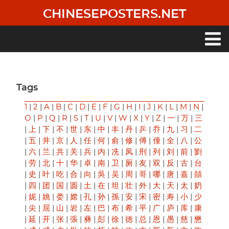
Skip
CHINESEPOSTERS.NET
to
main
content
Main
navigation
Tags
1
|
2
|
A
|
B
|
C
|
D
|
E
|
F
|
G
|
H
|
I
|
J
|
K
|
L
|
M
|
N
|
O
|
P
|
Q
|
R
|
S
|
T
|
U
|
V
|
W
|
X
|
Y
|
Z
|
一
|
万
|
三
|
上
|
下
|
不
|
世
|
东
|
中
|
丰
|
丹
|
乒
|
乔
|
九
|
习
|
二
|
五
|
井
|
京
|
人
|
任
|
何
|
俞
|
修
|
傅
|
僮
|
全
|
八
|
公
|
六
|
兰
|
共
|
关
|
兵
|
内
|
冼
|
凤
|
刑
|
列
|
刘
|
前
|
劉
|
劳
|
北
|
十
|
华
|
卓
|
南
|
卫
|
厕
|
友
|
双
|
反
|
古
|
台
|
史
|
叶
|
吃
|
合
|
向
|
吳
|
吴
|
周
|
哥
|
哪
|
唐
|
嘉
|
囍
|
四
|
团
|
国
|
圆
|
土
|
在
|
坦
|
壮
|
外
|
大
|
天
|
太
|
奶
|
妮
|
姚
|
娄
|
嫦
|
孔
|
孙
|
孫
|
安
|
宋
|
密
|
寿
|
小
|
少
|
尖
|
屈
|
山
|
岩
|
左
|
巴
|
布
|
希
|
平
|
广
|
庐
|
库
|
康
|
延
|
开
|
张
|
張
|
彝
|
彭
|
徐
|
徳
|
总
|
恩
|
愚
|
慈
|
懋