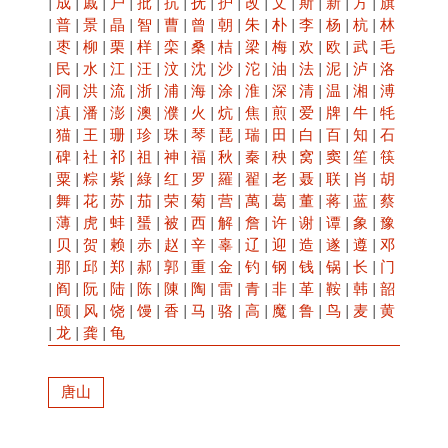
|
成
|
戚
|
户
|
批
|
抗
|
抚
|
护
|
改
|
文
|
斯
|
新
|
方
|
旗
|
普
|
景
|
晶
|
智
|
曹
|
曾
|
朝
|
朱
|
朴
|
李
|
杨
|
杭
|
林
|
枣
|
柳
|
栗
|
样
|
栾
|
桑
|
桔
|
梁
|
梅
|
欢
|
欧
|
武
|
毛
|
民
|
水
|
江
|
汪
|
汶
|
沈
|
沙
|
沱
|
油
|
法
|
泥
|
泸
|
洛
|
洞
|
洪
|
流
|
浙
|
浦
|
海
|
涂
|
淮
|
深
|
清
|
温
|
湘
|
溥
|
滇
|
潘
|
澎
|
澳
|
濮
|
火
|
炕
|
焦
|
煎
|
爱
|
牌
|
牛
|
牦
|
猫
|
王
|
珊
|
珍
|
珠
|
琴
|
琵
|
瑞
|
田
|
白
|
百
|
知
|
石
|
碑
|
社
|
祁
|
祖
|
神
|
福
|
秋
|
秦
|
秧
|
窝
|
窦
|
笙
|
筷
|
粟
|
粽
|
紫
|
綠
|
红
|
罗
|
羅
|
翟
|
老
|
聂
|
联
|
肖
|
胡
|
舞
|
花
|
苏
|
茄
|
荣
|
菊
|
营
|
萬
|
葛
|
董
|
蒋
|
蓝
|
蔡
|
薄
|
虎
|
蚌
|
蜑
|
被
|
西
|
解
|
詹
|
许
|
谢
|
谭
|
象
|
豫
|
贝
|
贺
|
赖
|
赤
|
赵
|
辛
|
辜
|
辽
|
迎
|
造
|
遂
|
遵
|
邓
|
那
|
邱
|
郑
|
郝
|
郭
|
重
|
金
|
钓
|
钢
|
钱
|
锅
|
长
|
门
|
阎
|
阮
|
陆
|
陈
|
陳
|
陶
|
雷
|
青
|
非
|
革
|
鞍
|
韩
|
韶
|
颐
|
风
|
饶
|
馒
|
香
|
马
|
骆
|
高
|
魔
|
鲁
|
鸟
|
麦
|
黄
|
龙
|
龚
|
龟
唐山