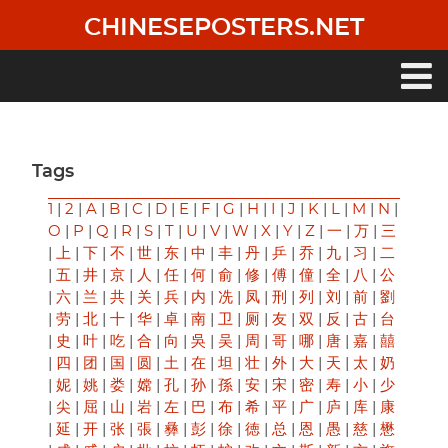
Skip
CHINESEPOSTERS.NET
to
main
content
Main
navigation
Tags
1
|
2
|
A
|
B
|
C
|
D
|
E
|
F
|
G
|
H
|
I
|
J
|
K
|
L
|
M
|
N
|
O
|
P
|
Q
|
R
|
S
|
T
|
U
|
V
|
W
|
X
|
Y
|
Z
|
一
|
万
|
三
|
上
|
下
|
不
|
世
|
东
|
中
|
丰
|
丹
|
乒
|
乔
|
九
|
习
|
二
|
五
|
井
|
京
|
人
|
任
|
何
|
俞
|
修
|
傅
|
僮
|
全
|
八
|
公
|
六
|
兰
|
共
|
关
|
兵
|
内
|
冼
|
凤
|
刑
|
列
|
刘
|
前
|
劉
|
劳
|
北
|
十
|
华
|
卓
|
南
|
卫
|
厕
|
友
|
双
|
反
|
古
|
台
|
史
|
叶
|
吃
|
合
|
向
|
吳
|
吴
|
周
|
哥
|
哪
|
唐
|
嘉
|
囍
|
四
|
团
|
国
|
圆
|
土
|
在
|
坦
|
壮
|
外
|
大
|
天
|
太
|
奶
|
妮
|
姚
|
娄
|
嫦
|
孔
|
孙
|
孫
|
安
|
宋
|
密
|
寿
|
小
|
少
|
尖
|
屈
|
山
|
岩
|
左
|
巴
|
布
|
希
|
平
|
广
|
庐
|
库
|
康
|
延
|
开
|
张
|
張
|
彝
|
彭
|
徐
|
徳
|
总
|
恩
|
愚
|
慈
|
懋