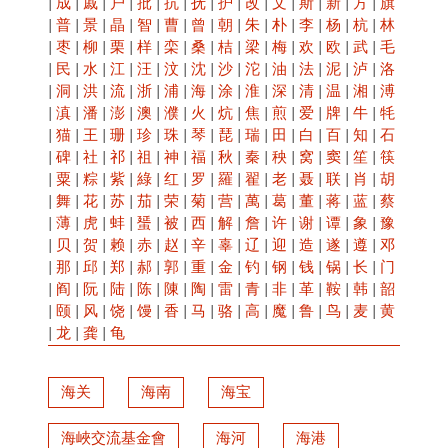
|
成
|
戚
|
户
|
批
|
抗
|
抚
|
护
|
改
|
文
|
斯
|
新
|
方
|
旗
|
普
|
景
|
晶
|
智
|
曹
|
曾
|
朝
|
朱
|
朴
|
李
|
杨
|
杭
|
林
|
枣
|
柳
|
栗
|
样
|
栾
|
桑
|
桔
|
梁
|
梅
|
欢
|
欧
|
武
|
毛
|
民
|
水
|
江
|
汪
|
汶
|
沈
|
沙
|
沱
|
油
|
法
|
泥
|
泸
|
洛
|
洞
|
洪
|
流
|
浙
|
浦
|
海
|
涂
|
淮
|
深
|
清
|
温
|
湘
|
溥
|
滇
|
潘
|
澎
|
澳
|
濮
|
火
|
炕
|
焦
|
煎
|
爱
|
牌
|
牛
|
牦
|
猫
|
王
|
珊
|
珍
|
珠
|
琴
|
琵
|
瑞
|
田
|
白
|
百
|
知
|
石
|
碑
|
社
|
祁
|
祖
|
神
|
福
|
秋
|
秦
|
秧
|
窝
|
窦
|
笙
|
筷
|
粟
|
粽
|
紫
|
綠
|
红
|
罗
|
羅
|
翟
|
老
|
聂
|
联
|
肖
|
胡
|
舞
|
花
|
苏
|
茄
|
荣
|
菊
|
营
|
萬
|
葛
|
董
|
蒋
|
蓝
|
蔡
|
薄
|
虎
|
蚌
|
蜑
|
被
|
西
|
解
|
詹
|
许
|
谢
|
谭
|
象
|
豫
|
贝
|
贺
|
赖
|
赤
|
赵
|
辛
|
辜
|
辽
|
迎
|
造
|
遂
|
遵
|
邓
|
那
|
邱
|
郑
|
郝
|
郭
|
重
|
金
|
钓
|
钢
|
钱
|
锅
|
长
|
门
|
阎
|
阮
|
陆
|
陈
|
陳
|
陶
|
雷
|
青
|
非
|
革
|
鞍
|
韩
|
韶
|
颐
|
风
|
饶
|
馒
|
香
|
马
|
骆
|
高
|
魔
|
鲁
|
鸟
|
麦
|
黄
|
龙
|
龚
|
龟
海关
海南
海宝
海峽交流基金會
海河
海港