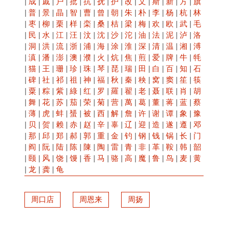
|
成
|
戚
|
户
|
批
|
抗
|
抚
|
护
|
改
|
文
|
斯
|
新
|
方
|
旗
|
普
|
景
|
晶
|
智
|
曹
|
曾
|
朝
|
朱
|
朴
|
李
|
杨
|
杭
|
林
|
枣
|
柳
|
栗
|
样
|
栾
|
桑
|
桔
|
梁
|
梅
|
欢
|
欧
|
武
|
毛
|
民
|
水
|
江
|
汪
|
汶
|
沈
|
沙
|
沱
|
油
|
法
|
泥
|
泸
|
洛
|
洞
|
洪
|
流
|
浙
|
浦
|
海
|
涂
|
淮
|
深
|
清
|
温
|
湘
|
溥
|
滇
|
潘
|
澎
|
澳
|
濮
|
火
|
炕
|
焦
|
煎
|
爱
|
牌
|
牛
|
牦
|
猫
|
王
|
珊
|
珍
|
珠
|
琴
|
琵
|
瑞
|
田
|
白
|
百
|
知
|
石
|
碑
|
社
|
祁
|
祖
|
神
|
福
|
秋
|
秦
|
秧
|
窝
|
窦
|
笙
|
筷
|
粟
|
粽
|
紫
|
綠
|
红
|
罗
|
羅
|
翟
|
老
|
聂
|
联
|
肖
|
胡
|
舞
|
花
|
苏
|
茄
|
荣
|
菊
|
营
|
萬
|
葛
|
董
|
蒋
|
蓝
|
蔡
|
薄
|
虎
|
蚌
|
蜑
|
被
|
西
|
解
|
詹
|
许
|
谢
|
谭
|
象
|
豫
|
贝
|
贺
|
赖
|
赤
|
赵
|
辛
|
辜
|
辽
|
迎
|
造
|
遂
|
遵
|
邓
|
那
|
邱
|
郑
|
郝
|
郭
|
重
|
金
|
钓
|
钢
|
钱
|
锅
|
长
|
门
|
阎
|
阮
|
陆
|
陈
|
陳
|
陶
|
雷
|
青
|
非
|
革
|
鞍
|
韩
|
韶
|
颐
|
风
|
饶
|
馒
|
香
|
马
|
骆
|
高
|
魔
|
鲁
|
鸟
|
麦
|
黄
|
龙
|
龚
|
龟
周口店
周恩来
周扬