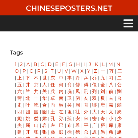
Skip
CHINESEPOSTERS.NET
to
main
content
Main
navigation
Tags
1
|
2
|
A
|
B
|
C
|
D
|
E
|
F
|
G
|
H
|
I
|
J
|
K
|
L
|
M
|
N
|
O
|
P
|
Q
|
R
|
S
|
T
|
U
|
V
|
W
|
X
|
Y
|
Z
|
一
|
万
|
三
|
上
|
下
|
不
|
世
|
东
|
中
|
丰
|
丹
|
乒
|
乔
|
九
|
习
|
二
|
五
|
井
|
京
|
人
|
任
|
何
|
俞
|
修
|
傅
|
僮
|
全
|
八
|
公
|
六
|
兰
|
共
|
关
|
兵
|
内
|
冼
|
凤
|
刑
|
列
|
刘
|
前
|
劉
|
劳
|
北
|
十
|
华
|
卓
|
南
|
卫
|
厕
|
友
|
双
|
反
|
古
|
台
|
史
|
叶
|
吃
|
合
|
向
|
吳
|
吴
|
周
|
哥
|
哪
|
唐
|
嘉
|
囍
|
四
|
团
|
国
|
圆
|
土
|
在
|
坦
|
壮
|
外
|
大
|
天
|
太
|
奶
|
妮
|
姚
|
娄
|
嫦
|
孔
|
孙
|
孫
|
安
|
宋
|
密
|
寿
|
小
|
少
|
尖
|
屈
|
山
|
岩
|
左
|
巴
|
布
|
希
|
平
|
广
|
庐
|
库
|
康
|
延
|
开
|
张
|
張
|
彝
|
彭
|
徐
|
徳
|
总
|
恩
|
愚
|
慈
|
懋