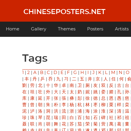
Skip
to
CHINESEPOSTERS.NET
main
content
Main
Home
Gallery
Themes
Posters
Artists
navigation
Tags
1
|
2
|
A
|
B
|
C
|
D
|
E
|
F
|
G
|
H
|
I
|
J
|
K
|
L
|
M
|
N
|
O
|
丰
|
丹
|
乒
|
乔
|
九
|
习
|
二
|
五
|
井
|
京
|
人
|
任
|
何
|
劉
|
劳
|
北
|
十
|
华
|
卓
|
南
|
卫
|
厕
|
友
|
双
|
反
|
古
|
台
在
|
坦
|
壮
|
外
|
大
|
天
|
太
|
奶
|
妮
|
姚
|
娄
|
嫦
|
孔
|
孙
库
|
康
|
延
|
开
|
张
|
張
|
彝
|
彭
|
徐
|
徳
|
总
|
恩
|
愚
|
慈
曹
|
曾
|
朝
|
朱
|
朴
|
李
|
杨
|
杭
|
林
|
枣
|
柳
|
栗
|
样
|
栾
泥
|
泸
|
洛
|
洞
|
洪
|
流
|
浙
|
浦
|
海
|
涂
|
淮
|
深
|
清
|
温
珍
|
珠
|
琴
|
琵
|
瑞
|
田
|
白
|
百
|
知
|
石
|
碑
|
社
|
祁
|
祖
聂
|
联
|
肖
|
胡
|
舞
|
花
|
苏
|
茄
|
荣
|
菊
|
营
|
萬
|
葛
|
董
赖
|
赤
|
赵
|
辛
|
辜
|
辽
|
迎
|
造
|
遂
|
遵
|
邓
|
那
|
邱
|
郑