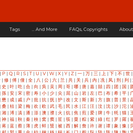
Tags
... And More
FAQs, Copyrights
About
|
P
|
Q
|
R
|
S
|
T
|
U
|
V
|
W
|
X
|
Y
|
Z
|
一
|
万
|
三
|
上
|
下
|
不
|
世
俞
|
修
|
傅
|
僮
|
全
|
八
|
公
|
六
|
兰
|
共
|
关
|
兵
|
内
|
冼
|
凤
|
刑
|
列
|
|
史
|
叶
|
吃
|
合
|
向
|
吳
|
吴
|
周
|
哥
|
哪
|
唐
|
嘉
|
囍
|
四
|
团
|
国
|
|
孫
|
安
|
宋
|
密
|
寿
|
小
|
少
|
尖
|
屈
|
山
|
岩
|
左
|
巴
|
布
|
希
|
平
|
|
懋
|
成
|
戚
|
户
|
批
|
抗
|
抚
|
护
|
改
|
文
|
斯
|
新
|
方
|
旗
|
普
|
景
|
|
桑
|
桔
|
梁
|
梅
|
欢
|
欧
|
武
|
毛
|
民
|
水
|
江
|
汪
|
汶
|
沈
|
沙
|
沱
|
|
湘
|
溥
|
滇
|
潘
|
澎
|
澳
|
濮
|
火
|
炕
|
焦
|
煎
|
爱
|
牌
|
牛
|
牦
|
猫
|
|
神
|
福
|
秋
|
秦
|
秧
|
窝
|
窦
|
笙
|
筷
|
粟
|
粽
|
紫
|
綠
|
红
|
罗
|
羅
|
|
蒋
|
蓝
|
蔡
|
薄
|
虎
|
蚌
|
蜑
|
被
|
西
|
解
|
詹
|
许
|
谢
|
谭
|
象
|
豫
|
|
郝
|
郭
|
重
|
金
|
钓
|
钢
|
钱
|
锅
|
长
|
门
|
阎
|
阮
|
陆
|
陈
|
陳
|
陶
|