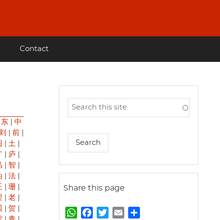
Contact
|
东
|
中
刘
|
前
|
圆
|
土
|
广
|
庐
|
晶
|
智
|
油
|
法
|
王
|
珊
|
Share this page
翟
|
老
|
贝
|
贺
|
W
F
T
E
S
雷
|
青
|