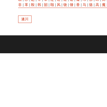
非
|
革
|
鞍
|
韩
|
韶
|
颐
|
风
|
饶
|
馒
|
香
|
马
|
骆
|
高
|
魔
遂川
Footer
menu