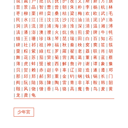
|
成
|
戚
|
户
|
批
|
抗
|
抚
|
护
|
改
|
文
|
斯
|
新
|
方
|
旗
|
普
|
景
|
晶
|
智
|
曹
|
曾
|
朝
|
朱
|
朴
|
李
|
杨
|
杭
|
林
|
枣
|
柳
|
栗
|
样
|
栾
|
桑
|
桔
|
梁
|
梅
|
欢
|
欧
|
武
|
毛
|
民
|
水
|
江
|
汪
|
汶
|
沈
|
沙
|
沱
|
油
|
法
|
泥
|
泸
|
洛
|
洞
|
洪
|
流
|
浙
|
浦
|
海
|
涂
|
淮
|
深
|
清
|
温
|
湘
|
溥
|
滇
|
潘
|
澎
|
澳
|
濮
|
火
|
炕
|
焦
|
煎
|
爱
|
牌
|
牛
|
牦
|
猫
|
王
|
珊
|
珍
|
珠
|
琴
|
琵
|
瑞
|
田
|
白
|
百
|
知
|
石
|
碑
|
社
|
祁
|
祖
|
神
|
福
|
秋
|
秦
|
秧
|
窝
|
窦
|
笙
|
筷
|
粟
|
粽
|
紫
|
綠
|
红
|
罗
|
羅
|
翟
|
老
|
聂
|
联
|
肖
|
胡
|
舞
|
花
|
苏
|
茄
|
荣
|
菊
|
营
|
萬
|
葛
|
董
|
蒋
|
蓝
|
蔡
|
薄
|
虎
|
蚌
|
蜑
|
被
|
西
|
解
|
詹
|
许
|
谢
|
谭
|
象
|
豫
|
贝
|
贺
|
赖
|
赤
|
赵
|
辛
|
辜
|
辽
|
迎
|
造
|
遂
|
遵
|
邓
|
那
|
邱
|
郑
|
郝
|
郭
|
重
|
金
|
钓
|
钢
|
钱
|
锅
|
长
|
门
|
阎
|
阮
|
陆
|
陈
|
陳
|
陶
|
雷
|
青
|
非
|
革
|
鞍
|
韩
|
韶
|
颐
|
风
|
饶
|
馒
|
香
|
马
|
骆
|
高
|
魔
|
鲁
|
鸟
|
麦
|
黄
|
龙
|
龚
|
龟
少年宮