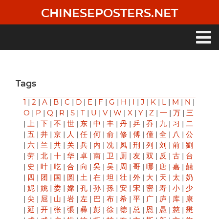
Skip
CHINESEPOSTERS.NET
to
main
content
Main
navigation
Tags
1
|
2
|
A
|
B
|
C
|
D
|
E
|
F
|
G
|
H
|
I
|
J
|
K
|
L
|
M
|
N
|
O
|
P
|
Q
|
R
|
S
|
T
|
U
|
V
|
W
|
X
|
Y
|
Z
|
一
|
万
|
三
|
上
|
下
|
不
|
世
|
东
|
中
|
丰
|
丹
|
乒
|
乔
|
九
|
习
|
二
|
五
|
井
|
京
|
人
|
任
|
何
|
俞
|
修
|
傅
|
僮
|
全
|
八
|
公
|
六
|
兰
|
共
|
关
|
兵
|
内
|
冼
|
凤
|
刑
|
列
|
刘
|
前
|
劉
|
劳
|
北
|
十
|
华
|
卓
|
南
|
卫
|
厕
|
友
|
双
|
反
|
古
|
台
|
史
|
叶
|
吃
|
合
|
向
|
吳
|
吴
|
周
|
哥
|
哪
|
唐
|
嘉
|
囍
|
四
|
团
|
国
|
圆
|
土
|
在
|
坦
|
壮
|
外
|
大
|
天
|
太
|
奶
|
妮
|
姚
|
娄
|
嫦
|
孔
|
孙
|
孫
|
安
|
宋
|
密
|
寿
|
小
|
少
|
尖
|
屈
|
山
|
岩
|
左
|
巴
|
布
|
希
|
平
|
广
|
庐
|
库
|
康
|
延
|
开
|
张
|
張
|
彝
|
彭
|
徐
|
徳
|
总
|
恩
|
愚
|
慈
|
懋