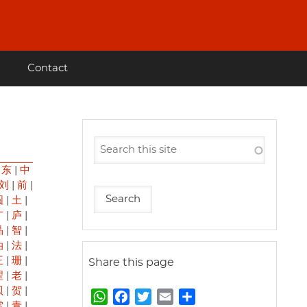
Contact
|
东
|
中
刘
|
前
|
圆
|
土
|
广
|
庐
|
晶
|
智
|
油
|
法
|
王
|
珊
|
Share this page
翟
|
老
|
贝
|
贺
|
W
F
T
E
S
雷
|
青
|