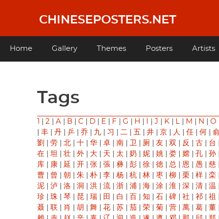
Skip
to
CHINESEPOSTERS.NET
main
content
Main
Home
Gallery
Themes
Posters
Artists
navigation
Tags
1
|
2
|
A
|
B
|
C
|
D
|
E
|
F
|
G
|
H
|
I
|
J
|
K
|
L
|
M
|
N
|
O
|
丰
|
丹
|
乒
|
乔
|
九
|
习
|
二
|
五
|
井
|
京
|
人
|
任
|
何
|
劉
|
劳
|
北
|
十
|
华
|
卓
|
南
|
卫
|
厕
|
友
|
双
|
反
|
古
|
台
在
|
坦
|
壮
|
外
|
大
|
天
|
太
|
奶
|
妮
|
姚
|
娄
|
嫦
|
孔
|
孙
库
|
康
|
延
|
开
|
张
|
張
|
彝
|
彭
|
徐
|
徳
|
总
|
恩
|
愚
|
慈
曹
|
曾
|
朝
|
朱
|
朴
|
李
|
杨
|
杭
|
林
|
枣
|
柳
|
栗
|
样
|
栾
泥
|
泸
|
洛
|
洞
|
洪
|
流
|
浙
|
浦
|
海
|
涂
|
淮
|
深
|
清
|
温
珍
|
珠
|
琴
|
琵
|
瑞
|
田
|
白
|
百
|
知
|
石
|
碑
|
社
|
祁
|
祖
聂
|
联
|
肖
|
胡
|
舞
|
花
|
苏
|
茄
|
荣
|
菊
|
营
|
萬
|
葛
|
董
赖
|
赤
|
赵
|
辛
|
辜
|
辽
|
迎
|
造
|
遂
|
遵
|
邓
|
那
|
邱
|
郑