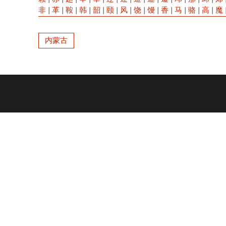
非
|
革
|
鞍
|
韩
|
韶
|
颐
|
风
|
饶
|
馒
|
香
|
马
|
骆
|
高
|
魔
内蒙古
Footer
menu