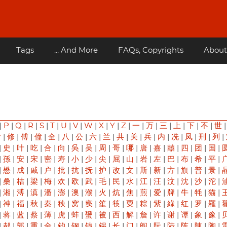
Tags
... And More
FAQs, Copyrights
About
|
P
|
Q
|
R
|
S
|
T
|
U
|
V
|
W
|
X
|
Y
|
Z
|
一
|
万
|
三
|
上
|
下
|
不
|
世
俞
|
修
|
傅
|
僮
|
全
|
八
|
公
|
六
|
兰
|
共
|
关
|
兵
|
内
|
冼
|
凤
|
刑
|
列
|
|
史
|
叶
|
吃
|
合
|
向
|
吳
|
吴
|
周
|
哥
|
哪
|
唐
|
嘉
|
囍
|
四
|
团
|
国
|
|
孫
|
安
|
宋
|
密
|
寿
|
小
|
少
|
尖
|
屈
|
山
|
岩
|
左
|
巴
|
布
|
希
|
平
|
|
懋
|
成
|
戚
|
户
|
批
|
抗
|
抚
|
护
|
改
|
文
|
斯
|
新
|
方
|
旗
|
普
|
景
|
|
桑
|
桔
|
梁
|
梅
|
欢
|
欧
|
武
|
毛
|
民
|
水
|
江
|
汪
|
汶
|
沈
|
沙
|
沱
|
|
湘
|
溥
|
滇
|
潘
|
澎
|
澳
|
濮
|
火
|
炕
|
焦
|
煎
|
爱
|
牌
|
牛
|
牦
|
猫
|
|
神
|
福
|
秋
|
秦
|
秧
|
窝
|
窦
|
笙
|
筷
|
粟
|
粽
|
紫
|
綠
|
红
|
罗
|
羅
|
|
蒋
|
蓝
|
蔡
|
薄
|
虎
|
蚌
|
蜑
|
被
|
西
|
解
|
詹
|
许
|
谢
|
谭
|
象
|
豫
|
|
郝
|
郭
|
重
|
金
|
钓
|
钢
|
钱
|
锅
|
长
|
门
|
阎
|
阮
|
陆
|
陈
|
陳
|
陶
|