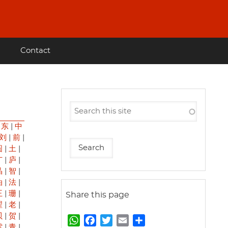
Contact
|
东
|
中
刘
|
前
|
圆
|
土
|
广
|
庐
|
晶
|
智
|
油
|
法
|
王
|
珊
|
Share this page
翟
|
老
|
贝
|
贺
|
W
F
T
E
S
雷
|
青
|