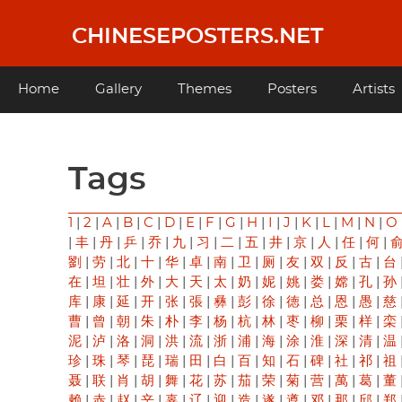
Skip
to
CHINESEPOSTERS.NET
main
content
Main
Home
Gallery
Themes
Posters
Artists
navigation
Tags
1
|
2
|
A
|
B
|
C
|
D
|
E
|
F
|
G
|
H
|
I
|
J
|
K
|
L
|
M
|
N
|
O
|
丰
|
丹
|
乒
|
乔
|
九
|
习
|
二
|
五
|
井
|
京
|
人
|
任
|
何
|
劉
|
劳
|
北
|
十
|
华
|
卓
|
南
|
卫
|
厕
|
友
|
双
|
反
|
古
|
台
在
|
坦
|
壮
|
外
|
大
|
天
|
太
|
奶
|
妮
|
姚
|
娄
|
嫦
|
孔
|
孙
库
|
康
|
延
|
开
|
张
|
張
|
彝
|
彭
|
徐
|
徳
|
总
|
恩
|
愚
|
慈
曹
|
曾
|
朝
|
朱
|
朴
|
李
|
杨
|
杭
|
林
|
枣
|
柳
|
栗
|
样
|
栾
泥
|
泸
|
洛
|
洞
|
洪
|
流
|
浙
|
浦
|
海
|
涂
|
淮
|
深
|
清
|
温
珍
|
珠
|
琴
|
琵
|
瑞
|
田
|
白
|
百
|
知
|
石
|
碑
|
社
|
祁
|
祖
聂
|
联
|
肖
|
胡
|
舞
|
花
|
苏
|
茄
|
荣
|
菊
|
营
|
萬
|
葛
|
董
赖
|
赤
|
赵
|
辛
|
辜
|
辽
|
迎
|
造
|
遂
|
遵
|
邓
|
那
|
邱
|
郑