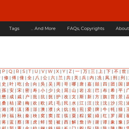
Tags
... And More
FAQs, Copyrights
About
|
P
|
Q
|
R
|
S
|
T
|
U
|
V
|
W
|
X
|
Y
|
Z
|
一
|
万
|
三
|
上
|
下
|
不
|
世
俞
|
修
|
傅
|
僮
|
全
|
八
|
公
|
六
|
兰
|
共
|
关
|
兵
|
内
|
冼
|
凤
|
刑
|
列
|
|
史
|
叶
|
吃
|
合
|
向
|
吳
|
吴
|
周
|
哥
|
哪
|
唐
|
嘉
|
囍
|
四
|
团
|
国
|
|
孫
|
安
|
宋
|
密
|
寿
|
小
|
少
|
尖
|
屈
|
山
|
岩
|
左
|
巴
|
布
|
希
|
平
|
|
懋
|
成
|
戚
|
户
|
批
|
抗
|
抚
|
护
|
改
|
文
|
斯
|
新
|
方
|
旗
|
普
|
景
|
|
桑
|
桔
|
梁
|
梅
|
欢
|
欧
|
武
|
毛
|
民
|
水
|
江
|
汪
|
汶
|
沈
|
沙
|
沱
|
|
湘
|
溥
|
滇
|
潘
|
澎
|
澳
|
濮
|
火
|
炕
|
焦
|
煎
|
爱
|
牌
|
牛
|
牦
|
猫
|
|
神
|
福
|
秋
|
秦
|
秧
|
窝
|
窦
|
笙
|
筷
|
粟
|
粽
|
紫
|
綠
|
红
|
罗
|
羅
|
|
蒋
|
蓝
|
蔡
|
薄
|
虎
|
蚌
|
蜑
|
被
|
西
|
解
|
詹
|
许
|
谢
|
谭
|
象
|
豫
|
|
郝
|
郭
|
重
|
金
|
钓
|
钢
|
钱
|
锅
|
长
|
门
|
阎
|
阮
|
陆
|
陈
|
陳
|
陶
|