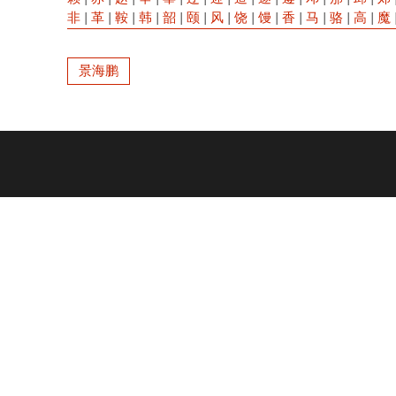
非
|
革
|
鞍
|
韩
|
韶
|
颐
|
风
|
饶
|
馒
|
香
|
马
|
骆
|
高
|
魔
景海鹏
Footer
menu