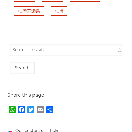
毛泽东选集
毛田
Share this page
W
F
T
E
S
h
a
w
m
h
a
c
i
a
a
t
e
t
i
r
Our posters on Flickr