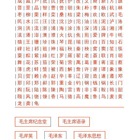
|
成
|
戚
|
户
|
批
|
抗
|
抚
|
护
|
改
|
文
|
斯
|
新
|
方
|
旗
|
普
|
景
|
晶
|
智
|
曹
|
曾
|
朝
|
朱
|
朴
|
李
|
杨
|
杭
|
林
|
枣
|
柳
|
栗
|
样
|
栾
|
桑
|
桔
|
梁
|
梅
|
欢
|
欧
|
武
|
毛
|
民
|
水
|
江
|
汪
|
汶
|
沈
|
沙
|
沱
|
油
|
法
|
泥
|
泸
|
洛
|
洞
|
洪
|
流
|
浙
|
浦
|
海
|
涂
|
淮
|
深
|
清
|
温
|
湘
|
溥
|
滇
|
潘
|
澎
|
澳
|
濮
|
火
|
炕
|
焦
|
煎
|
爱
|
牌
|
牛
|
牦
|
猫
|
王
|
珊
|
珍
|
珠
|
琴
|
琵
|
瑞
|
田
|
白
|
百
|
知
|
石
|
碑
|
社
|
祁
|
祖
|
神
|
福
|
秋
|
秦
|
秧
|
窝
|
窦
|
笙
|
筷
|
粟
|
粽
|
紫
|
綠
|
红
|
罗
|
羅
|
翟
|
老
|
聂
|
联
|
肖
|
胡
|
舞
|
花
|
苏
|
茄
|
荣
|
菊
|
营
|
萬
|
葛
|
董
|
蒋
|
蓝
|
蔡
|
薄
|
虎
|
蚌
|
蜑
|
被
|
西
|
解
|
詹
|
许
|
谢
|
谭
|
象
|
豫
|
贝
|
贺
|
赖
|
赤
|
赵
|
辛
|
辜
|
辽
|
迎
|
造
|
遂
|
遵
|
邓
|
那
|
邱
|
郑
|
郝
|
郭
|
重
|
金
|
钓
|
钢
|
钱
|
锅
|
长
|
门
|
阎
|
阮
|
陆
|
陈
|
陳
|
陶
|
雷
|
青
|
非
|
革
|
鞍
|
韩
|
韶
|
颐
|
风
|
饶
|
馒
|
香
|
马
|
骆
|
高
|
魔
|
鲁
|
鸟
|
麦
|
黄
|
龙
|
龚
|
龟
毛主席纪念堂
毛主席语录
毛岸英
毛泽东
毛泽东思想