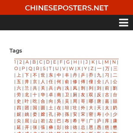
Skip
CHINESEPOSTERS.NET
to
main
content
Main
navigation
Tags
1
|
2
|
A
|
B
|
C
|
D
|
E
|
F
|
G
|
H
|
I
|
J
|
K
|
L
|
M
|
N
|
O
|
P
|
Q
|
R
|
S
|
T
|
U
|
V
|
W
|
X
|
Y
|
Z
|
一
|
万
|
三
|
上
|
下
|
不
|
世
|
东
|
中
|
丰
|
丹
|
乒
|
乔
|
九
|
习
|
二
|
五
|
井
|
京
|
人
|
任
|
何
|
俞
|
修
|
傅
|
僮
|
全
|
八
|
公
|
六
|
兰
|
共
|
关
|
兵
|
内
|
冼
|
凤
|
刑
|
列
|
刘
|
前
|
劉
|
劳
|
北
|
十
|
华
|
卓
|
南
|
卫
|
厕
|
友
|
双
|
反
|
古
|
台
|
史
|
叶
|
吃
|
合
|
向
|
吳
|
吴
|
周
|
哥
|
哪
|
唐
|
嘉
|
囍
|
四
|
团
|
国
|
圆
|
土
|
在
|
坦
|
壮
|
外
|
大
|
天
|
太
|
奶
|
妮
|
姚
|
娄
|
嫦
|
孔
|
孙
|
孫
|
安
|
宋
|
密
|
寿
|
小
|
少
|
尖
|
屈
|
山
|
岩
|
左
|
巴
|
布
|
希
|
平
|
广
|
庐
|
库
|
康
|
延
|
开
|
张
|
張
|
彝
|
彭
|
徐
|
徳
|
总
|
恩
|
愚
|
慈
|
懋