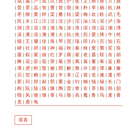
|
成
|
戚
|
户
|
批
|
抗
|
抚
|
护
|
改
|
文
|
斯
|
新
|
方
|
旗
|
普
|
景
|
晶
|
智
|
曹
|
曾
|
朝
|
朱
|
朴
|
李
|
杨
|
杭
|
林
|
枣
|
柳
|
栗
|
样
|
栾
|
桑
|
桔
|
梁
|
梅
|
欢
|
欧
|
武
|
毛
|
民
|
水
|
江
|
汪
|
汶
|
沈
|
沙
|
沱
|
油
|
法
|
泥
|
泸
|
洛
|
洞
|
洪
|
流
|
浙
|
浦
|
海
|
涂
|
淮
|
深
|
清
|
温
|
湘
|
溥
|
滇
|
潘
|
澎
|
澳
|
濮
|
火
|
炕
|
焦
|
煎
|
爱
|
牌
|
牛
|
牦
|
猫
|
王
|
珊
|
珍
|
珠
|
琴
|
琵
|
瑞
|
田
|
白
|
百
|
知
|
石
|
碑
|
社
|
祁
|
祖
|
神
|
福
|
秋
|
秦
|
秧
|
窝
|
窦
|
笙
|
筷
|
粟
|
粽
|
紫
|
綠
|
红
|
罗
|
羅
|
翟
|
老
|
聂
|
联
|
肖
|
胡
|
舞
|
花
|
苏
|
茄
|
荣
|
菊
|
营
|
萬
|
葛
|
董
|
蒋
|
蓝
|
蔡
|
薄
|
虎
|
蚌
|
蜑
|
被
|
西
|
解
|
詹
|
许
|
谢
|
谭
|
象
|
豫
|
贝
|
贺
|
赖
|
赤
|
赵
|
辛
|
辜
|
辽
|
迎
|
造
|
遂
|
遵
|
邓
|
那
|
邱
|
郑
|
郝
|
郭
|
重
|
金
|
钓
|
钢
|
钱
|
锅
|
长
|
门
|
阎
|
阮
|
陆
|
陈
|
陳
|
陶
|
雷
|
青
|
非
|
革
|
鞍
|
韩
|
韶
|
颐
|
风
|
饶
|
馒
|
香
|
马
|
骆
|
高
|
魔
|
鲁
|
鸟
|
麦
|
黄
|
龙
|
龚
|
龟
双喜