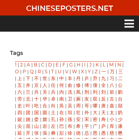
Skip
CHINESEPOSTERS.NET
to
main
content
Main
navigation
Tags
1
|
2
|
A
|
B
|
C
|
D
|
E
|
F
|
G
|
H
|
I
|
J
|
K
|
L
|
M
|
N
|
O
|
P
|
Q
|
R
|
S
|
T
|
U
|
V
|
W
|
X
|
Y
|
Z
|
一
|
万
|
三
|
上
|
下
|
不
|
世
|
东
|
中
|
丰
|
丹
|
乒
|
乔
|
九
|
习
|
二
|
五
|
井
|
京
|
人
|
任
|
何
|
俞
|
修
|
傅
|
僮
|
全
|
八
|
公
|
六
|
兰
|
共
|
关
|
兵
|
内
|
冼
|
凤
|
刑
|
列
|
刘
|
前
|
劉
|
劳
|
北
|
十
|
华
|
卓
|
南
|
卫
|
厕
|
友
|
双
|
反
|
古
|
台
|
史
|
叶
|
吃
|
合
|
向
|
吳
|
吴
|
周
|
哥
|
哪
|
唐
|
嘉
|
囍
|
四
|
团
|
国
|
圆
|
土
|
在
|
坦
|
壮
|
外
|
大
|
天
|
太
|
奶
|
妮
|
姚
|
娄
|
嫦
|
孔
|
孙
|
孫
|
安
|
宋
|
密
|
寿
|
小
|
少
|
尖
|
屈
|
山
|
岩
|
左
|
巴
|
布
|
希
|
平
|
广
|
庐
|
库
|
康
|
延
|
开
|
张
|
張
|
彝
|
彭
|
徐
|
徳
|
总
|
恩
|
愚
|
慈
|
懋