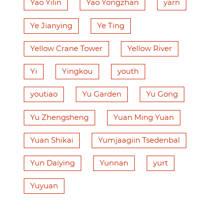
Yao Yilin
Yao Yongzhan
yarn
Ye Jianying
Ye Ting
Yellow Crane Tower
Yellow River
Yi
Yingkou
youth
youtiao
Yu Garden
Yu Gong
Yu Zhengsheng
Yuan Ming Yuan
Yuan Shikai
Yumjaagiin Tsedenbal
Yun Daiying
Yunnan
yurt
Yuyuan