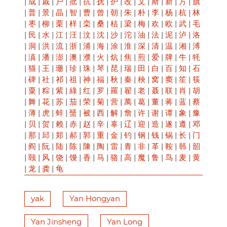
|
成
|
戚
|
户
|
批
|
抗
|
抚
|
护
|
改
|
文
|
斯
|
新
|
方
|
旗
|
普
|
景
|
晶
|
智
|
曹
|
曾
|
朝
|
朱
|
朴
|
李
|
杨
|
杭
|
林
|
枣
|
柳
|
栗
|
样
|
栾
|
桑
|
桔
|
梁
|
梅
|
欢
|
欧
|
武
|
毛
|
民
|
水
|
江
|
汪
|
汶
|
沈
|
沙
|
沱
|
油
|
法
|
泥
|
泸
|
洛
|
洞
|
洪
|
流
|
浙
|
浦
|
海
|
涂
|
淮
|
深
|
清
|
温
|
湘
|
溥
|
滇
|
潘
|
澎
|
澳
|
濮
|
火
|
炕
|
焦
|
煎
|
爱
|
牌
|
牛
|
牦
|
猫
|
王
|
珊
|
珍
|
珠
|
琴
|
琵
|
瑞
|
田
|
白
|
百
|
知
|
石
|
碑
|
社
|
祁
|
祖
|
神
|
福
|
秋
|
秦
|
秧
|
窝
|
窦
|
笙
|
筷
|
粟
|
粽
|
紫
|
綠
|
红
|
罗
|
羅
|
翟
|
老
|
聂
|
联
|
肖
|
胡
|
舞
|
花
|
苏
|
茄
|
荣
|
菊
|
营
|
萬
|
葛
|
董
|
蒋
|
蓝
|
蔡
|
薄
|
虎
|
蚌
|
蜑
|
被
|
西
|
解
|
詹
|
许
|
谢
|
谭
|
象
|
豫
|
贝
|
贺
|
赖
|
赤
|
赵
|
辛
|
辜
|
辽
|
迎
|
造
|
遂
|
遵
|
邓
|
那
|
邱
|
郑
|
郝
|
郭
|
重
|
金
|
钓
|
钢
|
钱
|
锅
|
长
|
门
|
阎
|
阮
|
陆
|
陈
|
陳
|
陶
|
雷
|
青
|
非
|
革
|
鞍
|
韩
|
韶
|
颐
|
风
|
饶
|
馒
|
香
|
马
|
骆
|
高
|
魔
|
鲁
|
鸟
|
麦
|
黄
|
龙
|
龚
|
龟
yak
Yan Hongyan
Yan Jinsheng
Yan Long