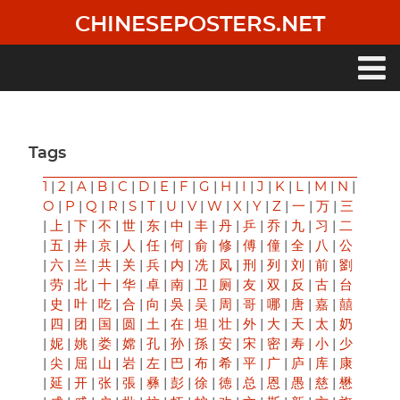
Skip
CHINESEPOSTERS.NET
to
main
content
Main
navigation
Tags
1
|
2
|
A
|
B
|
C
|
D
|
E
|
F
|
G
|
H
|
I
|
J
|
K
|
L
|
M
|
N
|
O
|
P
|
Q
|
R
|
S
|
T
|
U
|
V
|
W
|
X
|
Y
|
Z
|
一
|
万
|
三
|
上
|
下
|
不
|
世
|
东
|
中
|
丰
|
丹
|
乒
|
乔
|
九
|
习
|
二
|
五
|
井
|
京
|
人
|
任
|
何
|
俞
|
修
|
傅
|
僮
|
全
|
八
|
公
|
六
|
兰
|
共
|
关
|
兵
|
内
|
冼
|
凤
|
刑
|
列
|
刘
|
前
|
劉
|
劳
|
北
|
十
|
华
|
卓
|
南
|
卫
|
厕
|
友
|
双
|
反
|
古
|
台
|
史
|
叶
|
吃
|
合
|
向
|
吳
|
吴
|
周
|
哥
|
哪
|
唐
|
嘉
|
囍
|
四
|
团
|
国
|
圆
|
土
|
在
|
坦
|
壮
|
外
|
大
|
天
|
太
|
奶
|
妮
|
姚
|
娄
|
嫦
|
孔
|
孙
|
孫
|
安
|
宋
|
密
|
寿
|
小
|
少
|
尖
|
屈
|
山
|
岩
|
左
|
巴
|
布
|
希
|
平
|
广
|
庐
|
库
|
康
|
延
|
开
|
张
|
張
|
彝
|
彭
|
徐
|
徳
|
总
|
恩
|
愚
|
慈
|
懋