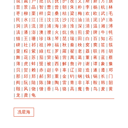
|
成
|
戚
|
户
|
批
|
抗
|
抚
|
护
|
改
|
文
|
斯
|
新
|
方
|
旗
|
普
|
景
|
晶
|
智
|
曹
|
曾
|
朝
|
朱
|
朴
|
李
|
杨
|
杭
|
林
|
枣
|
柳
|
栗
|
样
|
栾
|
桑
|
桔
|
梁
|
梅
|
欢
|
欧
|
武
|
毛
|
民
|
水
|
江
|
汪
|
汶
|
沈
|
沙
|
沱
|
油
|
法
|
泥
|
泸
|
洛
|
洞
|
洪
|
流
|
浙
|
浦
|
海
|
涂
|
淮
|
深
|
清
|
温
|
湘
|
溥
|
滇
|
潘
|
澎
|
澳
|
濮
|
火
|
炕
|
焦
|
煎
|
爱
|
牌
|
牛
|
牦
|
猫
|
王
|
珊
|
珍
|
珠
|
琴
|
琵
|
瑞
|
田
|
白
|
百
|
知
|
石
|
碑
|
社
|
祁
|
祖
|
神
|
福
|
秋
|
秦
|
秧
|
窝
|
窦
|
笙
|
筷
|
粟
|
粽
|
紫
|
綠
|
红
|
罗
|
羅
|
翟
|
老
|
聂
|
联
|
肖
|
胡
|
舞
|
花
|
苏
|
茄
|
荣
|
菊
|
营
|
萬
|
葛
|
董
|
蒋
|
蓝
|
蔡
|
薄
|
虎
|
蚌
|
蜑
|
被
|
西
|
解
|
詹
|
许
|
谢
|
谭
|
象
|
豫
|
贝
|
贺
|
赖
|
赤
|
赵
|
辛
|
辜
|
辽
|
迎
|
造
|
遂
|
遵
|
邓
|
那
|
邱
|
郑
|
郝
|
郭
|
重
|
金
|
钓
|
钢
|
钱
|
锅
|
长
|
门
|
阎
|
阮
|
陆
|
陈
|
陳
|
陶
|
雷
|
青
|
非
|
革
|
鞍
|
韩
|
韶
|
颐
|
风
|
饶
|
馒
|
香
|
马
|
骆
|
高
|
魔
|
鲁
|
鸟
|
麦
|
黄
|
龙
|
龚
|
龟
冼星海