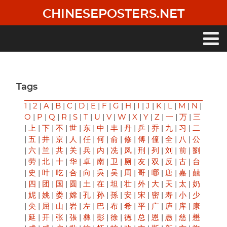
Skip
CHINESEPOSTERS.NET
to
main
content
Main
navigation
Tags
1
|
2
|
A
|
B
|
C
|
D
|
E
|
F
|
G
|
H
|
I
|
J
|
K
|
L
|
M
|
N
|
O
|
P
|
Q
|
R
|
S
|
T
|
U
|
V
|
W
|
X
|
Y
|
Z
|
一
|
万
|
三
|
上
|
下
|
不
|
世
|
东
|
中
|
丰
|
丹
|
乒
|
乔
|
九
|
习
|
二
|
五
|
井
|
京
|
人
|
任
|
何
|
俞
|
修
|
傅
|
僮
|
全
|
八
|
公
|
六
|
兰
|
共
|
关
|
兵
|
内
|
冼
|
凤
|
刑
|
列
|
刘
|
前
|
劉
|
劳
|
北
|
十
|
华
|
卓
|
南
|
卫
|
厕
|
友
|
双
|
反
|
古
|
台
|
史
|
叶
|
吃
|
合
|
向
|
吳
|
吴
|
周
|
哥
|
哪
|
唐
|
嘉
|
囍
|
四
|
团
|
国
|
圆
|
土
|
在
|
坦
|
壮
|
外
|
大
|
天
|
太
|
奶
|
妮
|
姚
|
娄
|
嫦
|
孔
|
孙
|
孫
|
安
|
宋
|
密
|
寿
|
小
|
少
|
尖
|
屈
|
山
|
岩
|
左
|
巴
|
布
|
希
|
平
|
广
|
庐
|
库
|
康
|
延
|
开
|
张
|
張
|
彝
|
彭
|
徐
|
徳
|
总
|
恩
|
愚
|
慈
|
懋