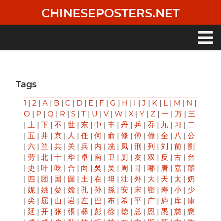
Skip
CHINESEPOSTERS.NET
to
main
content
Main
navigation
Tags
1
|
2
|
A
|
B
|
C
|
D
|
E
|
F
|
G
|
H
|
I
|
J
|
K
|
L
|
M
|
N
|
O
|
P
|
Q
|
R
|
S
|
T
|
U
|
V
|
W
|
X
|
Y
|
Z
|
一
|
万
|
三
|
上
|
下
|
不
|
世
|
东
|
中
|
丰
|
丹
|
乒
|
乔
|
九
|
习
|
二
|
五
|
井
|
京
|
人
|
任
|
何
|
俞
|
修
|
傅
|
僮
|
全
|
八
|
公
|
六
|
兰
|
共
|
关
|
兵
|
内
|
冼
|
凤
|
刑
|
列
|
刘
|
前
|
劉
|
劳
|
北
|
十
|
华
|
卓
|
南
|
卫
|
厕
|
友
|
双
|
反
|
古
|
台
|
史
|
叶
|
吃
|
合
|
向
|
吳
|
吴
|
周
|
哥
|
哪
|
唐
|
嘉
|
囍
|
四
|
团
|
国
|
圆
|
土
|
在
|
坦
|
壮
|
外
|
大
|
天
|
太
|
奶
|
妮
|
姚
|
娄
|
嫦
|
孔
|
孙
|
孫
|
安
|
宋
|
密
|
寿
|
小
|
少
|
尖
|
屈
|
山
|
岩
|
左
|
巴
|
布
|
希
|
平
|
广
|
庐
|
库
|
康
|
延
|
开
|
张
|
張
|
彝
|
彭
|
徐
|
徳
|
总
|
恩
|
愚
|
慈
|
懋