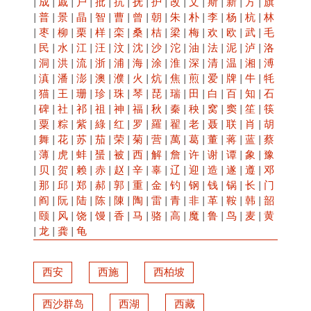
|
成
|
戚
|
户
|
批
|
抗
|
抚
|
护
|
改
|
文
|
斯
|
新
|
方
|
旗
|
普
|
景
|
晶
|
智
|
曹
|
曾
|
朝
|
朱
|
朴
|
李
|
杨
|
杭
|
林
|
枣
|
柳
|
栗
|
样
|
栾
|
桑
|
桔
|
梁
|
梅
|
欢
|
欧
|
武
|
毛
|
民
|
水
|
江
|
汪
|
汶
|
沈
|
沙
|
沱
|
油
|
法
|
泥
|
泸
|
洛
|
洞
|
洪
|
流
|
浙
|
浦
|
海
|
涂
|
淮
|
深
|
清
|
温
|
湘
|
溥
|
滇
|
潘
|
澎
|
澳
|
濮
|
火
|
炕
|
焦
|
煎
|
爱
|
牌
|
牛
|
牦
|
猫
|
王
|
珊
|
珍
|
珠
|
琴
|
琵
|
瑞
|
田
|
白
|
百
|
知
|
石
|
碑
|
社
|
祁
|
祖
|
神
|
福
|
秋
|
秦
|
秧
|
窝
|
窦
|
笙
|
筷
|
粟
|
粽
|
紫
|
綠
|
红
|
罗
|
羅
|
翟
|
老
|
聂
|
联
|
肖
|
胡
|
舞
|
花
|
苏
|
茄
|
荣
|
菊
|
营
|
萬
|
葛
|
董
|
蒋
|
蓝
|
蔡
|
薄
|
虎
|
蚌
|
蜑
|
被
|
西
|
解
|
詹
|
许
|
谢
|
谭
|
象
|
豫
|
贝
|
贺
|
赖
|
赤
|
赵
|
辛
|
辜
|
辽
|
迎
|
造
|
遂
|
遵
|
邓
|
那
|
邱
|
郑
|
郝
|
郭
|
重
|
金
|
钓
|
钢
|
钱
|
锅
|
长
|
门
|
阎
|
阮
|
陆
|
陈
|
陳
|
陶
|
雷
|
青
|
非
|
革
|
鞍
|
韩
|
韶
|
颐
|
风
|
饶
|
馒
|
香
|
马
|
骆
|
高
|
魔
|
鲁
|
鸟
|
麦
|
黄
|
龙
|
龚
|
龟
西安
西施
西柏坡
西沙群岛
西湖
西藏