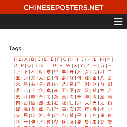
Skip
CHINESEPOSTERS.NET
to
main
content
Main
navigation
Tags
1
|
2
|
A
|
B
|
C
|
D
|
E
|
F
|
G
|
H
|
I
|
J
|
K
|
L
|
M
|
N
|
O
|
P
|
Q
|
R
|
S
|
T
|
U
|
V
|
W
|
X
|
Y
|
Z
|
一
|
万
|
三
|
上
|
下
|
不
|
世
|
东
|
中
|
丰
|
丹
|
乒
|
乔
|
九
|
习
|
二
|
五
|
井
|
京
|
人
|
任
|
何
|
俞
|
修
|
傅
|
僮
|
全
|
八
|
公
|
六
|
兰
|
共
|
关
|
兵
|
内
|
冼
|
凤
|
刑
|
列
|
刘
|
前
|
劉
|
劳
|
北
|
十
|
华
|
卓
|
南
|
卫
|
厕
|
友
|
双
|
反
|
古
|
台
|
史
|
叶
|
吃
|
合
|
向
|
吳
|
吴
|
周
|
哥
|
哪
|
唐
|
嘉
|
囍
|
四
|
团
|
国
|
圆
|
土
|
在
|
坦
|
壮
|
外
|
大
|
天
|
太
|
奶
|
妮
|
姚
|
娄
|
嫦
|
孔
|
孙
|
孫
|
安
|
宋
|
密
|
寿
|
小
|
少
|
尖
|
屈
|
山
|
岩
|
左
|
巴
|
布
|
希
|
平
|
广
|
庐
|
库
|
康
|
延
|
开
|
张
|
張
|
彝
|
彭
|
徐
|
徳
|
总
|
恩
|
愚
|
慈
|
懋