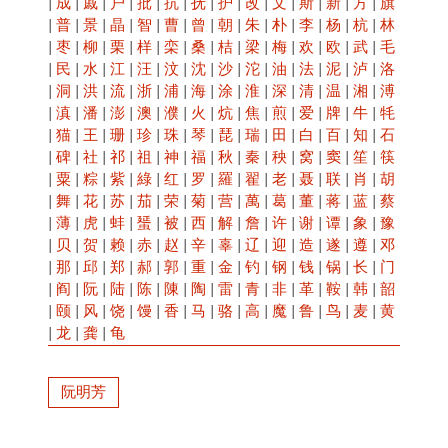
|
成
|
戚
|
户
|
批
|
抗
|
抚
|
护
|
改
|
文
|
斯
|
新
|
方
|
旗
|
普
|
景
|
晶
|
智
|
曹
|
曾
|
朝
|
朱
|
朴
|
李
|
杨
|
杭
|
林
|
枣
|
柳
|
栗
|
样
|
栾
|
桑
|
桔
|
梁
|
梅
|
欢
|
欧
|
武
|
毛
|
民
|
水
|
江
|
汪
|
汶
|
沈
|
沙
|
沱
|
油
|
法
|
泥
|
泸
|
洛
|
洞
|
洪
|
流
|
浙
|
浦
|
海
|
涂
|
淮
|
深
|
清
|
温
|
湘
|
溥
|
滇
|
潘
|
澎
|
澳
|
濮
|
火
|
炕
|
焦
|
煎
|
爱
|
牌
|
牛
|
牦
|
猫
|
王
|
珊
|
珍
|
珠
|
琴
|
琵
|
瑞
|
田
|
白
|
百
|
知
|
石
|
碑
|
社
|
祁
|
祖
|
神
|
福
|
秋
|
秦
|
秧
|
窝
|
窦
|
笙
|
筷
|
粟
|
粽
|
紫
|
綠
|
红
|
罗
|
羅
|
翟
|
老
|
聂
|
联
|
肖
|
胡
|
舞
|
花
|
苏
|
茄
|
荣
|
菊
|
营
|
萬
|
葛
|
董
|
蒋
|
蓝
|
蔡
|
薄
|
虎
|
蚌
|
蜑
|
被
|
西
|
解
|
詹
|
许
|
谢
|
谭
|
象
|
豫
|
贝
|
贺
|
赖
|
赤
|
赵
|
辛
|
辜
|
辽
|
迎
|
造
|
遂
|
遵
|
邓
|
那
|
邱
|
郑
|
郝
|
郭
|
重
|
金
|
钓
|
钢
|
钱
|
锅
|
长
|
门
|
阎
|
阮
|
陆
|
陈
|
陳
|
陶
|
雷
|
青
|
非
|
革
|
鞍
|
韩
|
韶
|
颐
|
风
|
饶
|
馒
|
香
|
马
|
骆
|
高
|
魔
|
鲁
|
鸟
|
麦
|
黄
|
龙
|
龚
|
龟
阮明芳