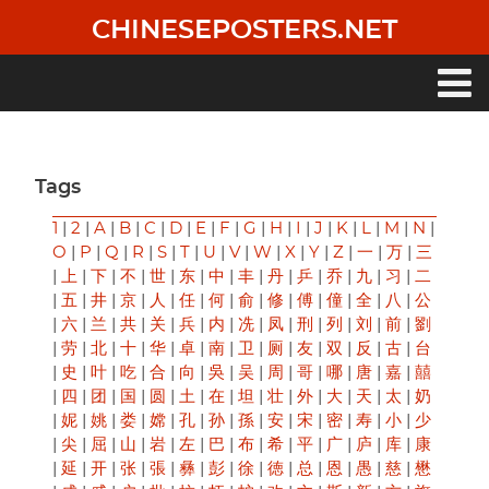
Skip
CHINESEPOSTERS.NET
to
main
content
Main
navigation
Tags
1
|
2
|
A
|
B
|
C
|
D
|
E
|
F
|
G
|
H
|
I
|
J
|
K
|
L
|
M
|
N
|
O
|
P
|
Q
|
R
|
S
|
T
|
U
|
V
|
W
|
X
|
Y
|
Z
|
一
|
万
|
三
|
上
|
下
|
不
|
世
|
东
|
中
|
丰
|
丹
|
乒
|
乔
|
九
|
习
|
二
|
五
|
井
|
京
|
人
|
任
|
何
|
俞
|
修
|
傅
|
僮
|
全
|
八
|
公
|
六
|
兰
|
共
|
关
|
兵
|
内
|
冼
|
凤
|
刑
|
列
|
刘
|
前
|
劉
|
劳
|
北
|
十
|
华
|
卓
|
南
|
卫
|
厕
|
友
|
双
|
反
|
古
|
台
|
史
|
叶
|
吃
|
合
|
向
|
吳
|
吴
|
周
|
哥
|
哪
|
唐
|
嘉
|
囍
|
四
|
团
|
国
|
圆
|
土
|
在
|
坦
|
壮
|
外
|
大
|
天
|
太
|
奶
|
妮
|
姚
|
娄
|
嫦
|
孔
|
孙
|
孫
|
安
|
宋
|
密
|
寿
|
小
|
少
|
尖
|
屈
|
山
|
岩
|
左
|
巴
|
布
|
希
|
平
|
广
|
庐
|
库
|
康
|
延
|
开
|
张
|
張
|
彝
|
彭
|
徐
|
徳
|
总
|
恩
|
愚
|
慈
|
懋