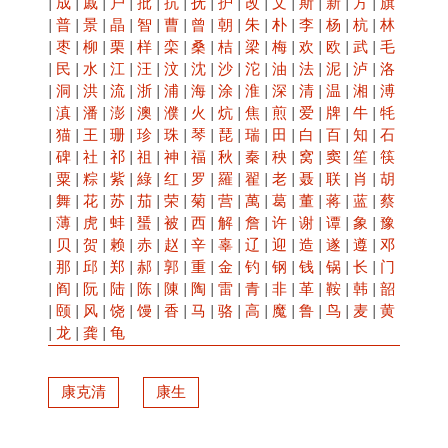
|
成
|
戚
|
户
|
批
|
抗
|
抚
|
护
|
改
|
文
|
斯
|
新
|
方
|
旗
|
普
|
景
|
晶
|
智
|
曹
|
曾
|
朝
|
朱
|
朴
|
李
|
杨
|
杭
|
林
|
枣
|
柳
|
栗
|
样
|
栾
|
桑
|
桔
|
梁
|
梅
|
欢
|
欧
|
武
|
毛
|
民
|
水
|
江
|
汪
|
汶
|
沈
|
沙
|
沱
|
油
|
法
|
泥
|
泸
|
洛
|
洞
|
洪
|
流
|
浙
|
浦
|
海
|
涂
|
淮
|
深
|
清
|
温
|
湘
|
溥
|
滇
|
潘
|
澎
|
澳
|
濮
|
火
|
炕
|
焦
|
煎
|
爱
|
牌
|
牛
|
牦
|
猫
|
王
|
珊
|
珍
|
珠
|
琴
|
琵
|
瑞
|
田
|
白
|
百
|
知
|
石
|
碑
|
社
|
祁
|
祖
|
神
|
福
|
秋
|
秦
|
秧
|
窝
|
窦
|
笙
|
筷
|
粟
|
粽
|
紫
|
綠
|
红
|
罗
|
羅
|
翟
|
老
|
聂
|
联
|
肖
|
胡
|
舞
|
花
|
苏
|
茄
|
荣
|
菊
|
营
|
萬
|
葛
|
董
|
蒋
|
蓝
|
蔡
|
薄
|
虎
|
蚌
|
蜑
|
被
|
西
|
解
|
詹
|
许
|
谢
|
谭
|
象
|
豫
|
贝
|
贺
|
赖
|
赤
|
赵
|
辛
|
辜
|
辽
|
迎
|
造
|
遂
|
遵
|
邓
|
那
|
邱
|
郑
|
郝
|
郭
|
重
|
金
|
钓
|
钢
|
钱
|
锅
|
长
|
门
|
阎
|
阮
|
陆
|
陈
|
陳
|
陶
|
雷
|
青
|
非
|
革
|
鞍
|
韩
|
韶
|
颐
|
风
|
饶
|
馒
|
香
|
马
|
骆
|
高
|
魔
|
鲁
|
鸟
|
麦
|
黄
|
龙
|
龚
|
龟
康克清
康生