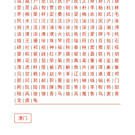
|
成
|
戚
|
户
|
批
|
抗
|
抚
|
护
|
改
|
文
|
斯
|
新
|
方
|
旗
|
普
|
景
|
晶
|
智
|
曹
|
曾
|
朝
|
朱
|
朴
|
李
|
杨
|
杭
|
林
|
枣
|
柳
|
栗
|
样
|
栾
|
桑
|
桔
|
梁
|
梅
|
欢
|
欧
|
武
|
毛
|
民
|
水
|
江
|
汪
|
汶
|
沈
|
沙
|
沱
|
油
|
法
|
泥
|
泸
|
洛
|
洞
|
洪
|
流
|
浙
|
浦
|
海
|
涂
|
淮
|
深
|
清
|
温
|
湘
|
溥
|
滇
|
潘
|
澎
|
澳
|
濮
|
火
|
炕
|
焦
|
煎
|
爱
|
牌
|
牛
|
牦
|
猫
|
王
|
珊
|
珍
|
珠
|
琴
|
琵
|
瑞
|
田
|
白
|
百
|
知
|
石
|
碑
|
社
|
祁
|
祖
|
神
|
福
|
秋
|
秦
|
秧
|
窝
|
窦
|
笙
|
筷
|
粟
|
粽
|
紫
|
綠
|
红
|
罗
|
羅
|
翟
|
老
|
聂
|
联
|
肖
|
胡
|
舞
|
花
|
苏
|
茄
|
荣
|
菊
|
营
|
萬
|
葛
|
董
|
蒋
|
蓝
|
蔡
|
薄
|
虎
|
蚌
|
蜑
|
被
|
西
|
解
|
詹
|
许
|
谢
|
谭
|
象
|
豫
|
贝
|
贺
|
赖
|
赤
|
赵
|
辛
|
辜
|
辽
|
迎
|
造
|
遂
|
遵
|
邓
|
那
|
邱
|
郑
|
郝
|
郭
|
重
|
金
|
钓
|
钢
|
钱
|
锅
|
长
|
门
|
阎
|
阮
|
陆
|
陈
|
陳
|
陶
|
雷
|
青
|
非
|
革
|
鞍
|
韩
|
韶
|
颐
|
风
|
饶
|
馒
|
香
|
马
|
骆
|
高
|
魔
|
鲁
|
鸟
|
麦
|
黄
|
龙
|
龚
|
龟
澳门