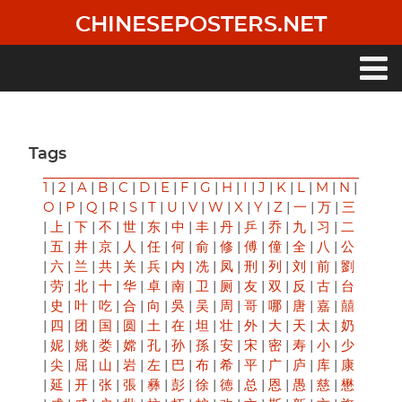
Skip
CHINESEPOSTERS.NET
to
main
content
Main
navigation
Tags
1
|
2
|
A
|
B
|
C
|
D
|
E
|
F
|
G
|
H
|
I
|
J
|
K
|
L
|
M
|
N
|
O
|
P
|
Q
|
R
|
S
|
T
|
U
|
V
|
W
|
X
|
Y
|
Z
|
一
|
万
|
三
|
上
|
下
|
不
|
世
|
东
|
中
|
丰
|
丹
|
乒
|
乔
|
九
|
习
|
二
|
五
|
井
|
京
|
人
|
任
|
何
|
俞
|
修
|
傅
|
僮
|
全
|
八
|
公
|
六
|
兰
|
共
|
关
|
兵
|
内
|
冼
|
凤
|
刑
|
列
|
刘
|
前
|
劉
|
劳
|
北
|
十
|
华
|
卓
|
南
|
卫
|
厕
|
友
|
双
|
反
|
古
|
台
|
史
|
叶
|
吃
|
合
|
向
|
吳
|
吴
|
周
|
哥
|
哪
|
唐
|
嘉
|
囍
|
四
|
团
|
国
|
圆
|
土
|
在
|
坦
|
壮
|
外
|
大
|
天
|
太
|
奶
|
妮
|
姚
|
娄
|
嫦
|
孔
|
孙
|
孫
|
安
|
宋
|
密
|
寿
|
小
|
少
|
尖
|
屈
|
山
|
岩
|
左
|
巴
|
布
|
希
|
平
|
广
|
庐
|
库
|
康
|
延
|
开
|
张
|
張
|
彝
|
彭
|
徐
|
徳
|
总
|
恩
|
愚
|
慈
|
懋