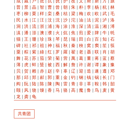
|
成
|
戚
|
户
|
批
|
抗
|
抚
|
护
|
改
|
文
|
斯
|
新
|
方
|
旗
|
普
|
景
|
晶
|
智
|
曹
|
曾
|
朝
|
朱
|
朴
|
李
|
杨
|
杭
|
林
|
枣
|
柳
|
栗
|
样
|
栾
|
桑
|
桔
|
梁
|
梅
|
欢
|
欧
|
武
|
毛
|
民
|
水
|
江
|
汪
|
汶
|
沈
|
沙
|
沱
|
油
|
法
|
泥
|
泸
|
洛
|
洞
|
洪
|
流
|
浙
|
浦
|
海
|
涂
|
淮
|
深
|
清
|
温
|
湘
|
溥
|
滇
|
潘
|
澎
|
澳
|
濮
|
火
|
炕
|
焦
|
煎
|
爱
|
牌
|
牛
|
牦
|
猫
|
王
|
珊
|
珍
|
珠
|
琴
|
琵
|
瑞
|
田
|
白
|
百
|
知
|
石
|
碑
|
社
|
祁
|
祖
|
神
|
福
|
秋
|
秦
|
秧
|
窝
|
窦
|
笙
|
筷
|
粟
|
粽
|
紫
|
綠
|
红
|
罗
|
羅
|
翟
|
老
|
聂
|
联
|
肖
|
胡
|
舞
|
花
|
苏
|
茄
|
荣
|
菊
|
营
|
萬
|
葛
|
董
|
蒋
|
蓝
|
蔡
|
薄
|
虎
|
蚌
|
蜑
|
被
|
西
|
解
|
詹
|
许
|
谢
|
谭
|
象
|
豫
|
贝
|
贺
|
赖
|
赤
|
赵
|
辛
|
辜
|
辽
|
迎
|
造
|
遂
|
遵
|
邓
|
那
|
邱
|
郑
|
郝
|
郭
|
重
|
金
|
钓
|
钢
|
钱
|
锅
|
长
|
门
|
阎
|
阮
|
陆
|
陈
|
陳
|
陶
|
雷
|
青
|
非
|
革
|
鞍
|
韩
|
韶
|
颐
|
风
|
饶
|
馒
|
香
|
马
|
骆
|
高
|
魔
|
鲁
|
鸟
|
麦
|
黄
|
龙
|
龚
|
龟
共青团