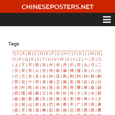
Skip
CHINESEPOSTERS.NET
to
main
content
Main
navigation
Tags
1
|
2
|
A
|
B
|
C
|
D
|
E
|
F
|
G
|
H
|
I
|
J
|
K
|
L
|
M
|
N
|
O
|
P
|
Q
|
R
|
S
|
T
|
U
|
V
|
W
|
X
|
Y
|
Z
|
一
|
万
|
三
|
上
|
下
|
不
|
世
|
东
|
中
|
丰
|
丹
|
乒
|
乔
|
九
|
习
|
二
|
五
|
井
|
京
|
人
|
任
|
何
|
俞
|
修
|
傅
|
僮
|
全
|
八
|
公
|
六
|
兰
|
共
|
关
|
兵
|
内
|
冼
|
凤
|
刑
|
列
|
刘
|
前
|
劉
|
劳
|
北
|
十
|
华
|
卓
|
南
|
卫
|
厕
|
友
|
双
|
反
|
古
|
台
|
史
|
叶
|
吃
|
合
|
向
|
吳
|
吴
|
周
|
哥
|
哪
|
唐
|
嘉
|
囍
|
四
|
团
|
国
|
圆
|
土
|
在
|
坦
|
壮
|
外
|
大
|
天
|
太
|
奶
|
妮
|
姚
|
娄
|
嫦
|
孔
|
孙
|
孫
|
安
|
宋
|
密
|
寿
|
小
|
少
|
尖
|
屈
|
山
|
岩
|
左
|
巴
|
布
|
希
|
平
|
广
|
庐
|
库
|
康
|
延
|
开
|
张
|
張
|
彝
|
彭
|
徐
|
徳
|
总
|
恩
|
愚
|
慈
|
懋