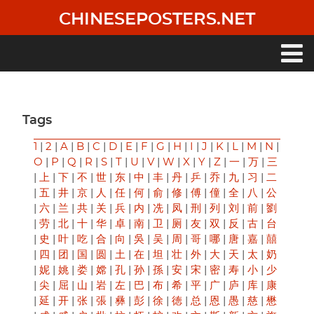
Skip
CHINESEPOSTERS.NET
to
main
content
Main
navigation
Tags
1
|
2
|
A
|
B
|
C
|
D
|
E
|
F
|
G
|
H
|
I
|
J
|
K
|
L
|
M
|
N
|
O
|
P
|
Q
|
R
|
S
|
T
|
U
|
V
|
W
|
X
|
Y
|
Z
|
一
|
万
|
三
|
上
|
下
|
不
|
世
|
东
|
中
|
丰
|
丹
|
乒
|
乔
|
九
|
习
|
二
|
五
|
井
|
京
|
人
|
任
|
何
|
俞
|
修
|
傅
|
僮
|
全
|
八
|
公
|
六
|
兰
|
共
|
关
|
兵
|
内
|
冼
|
凤
|
刑
|
列
|
刘
|
前
|
劉
|
劳
|
北
|
十
|
华
|
卓
|
南
|
卫
|
厕
|
友
|
双
|
反
|
古
|
台
|
史
|
叶
|
吃
|
合
|
向
|
吳
|
吴
|
周
|
哥
|
哪
|
唐
|
嘉
|
囍
|
四
|
团
|
国
|
圆
|
土
|
在
|
坦
|
壮
|
外
|
大
|
天
|
太
|
奶
|
妮
|
姚
|
娄
|
嫦
|
孔
|
孙
|
孫
|
安
|
宋
|
密
|
寿
|
小
|
少
|
尖
|
屈
|
山
|
岩
|
左
|
巴
|
布
|
希
|
平
|
广
|
庐
|
库
|
康
|
延
|
开
|
张
|
張
|
彝
|
彭
|
徐
|
徳
|
总
|
恩
|
愚
|
慈
|
懋