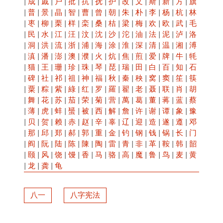
|
成
|
戚
|
户
|
批
|
抗
|
抚
|
护
|
改
|
文
|
斯
|
新
|
方
|
旗
|
普
|
景
|
晶
|
智
|
曹
|
曾
|
朝
|
朱
|
朴
|
李
|
杨
|
杭
|
林
|
枣
|
柳
|
栗
|
样
|
栾
|
桑
|
桔
|
梁
|
梅
|
欢
|
欧
|
武
|
毛
|
民
|
水
|
江
|
汪
|
汶
|
沈
|
沙
|
沱
|
油
|
法
|
泥
|
泸
|
洛
|
洞
|
洪
|
流
|
浙
|
浦
|
海
|
涂
|
淮
|
深
|
清
|
温
|
湘
|
溥
|
滇
|
潘
|
澎
|
澳
|
濮
|
火
|
炕
|
焦
|
煎
|
爱
|
牌
|
牛
|
牦
|
猫
|
王
|
珊
|
珍
|
珠
|
琴
|
琵
|
瑞
|
田
|
白
|
百
|
知
|
石
|
碑
|
社
|
祁
|
祖
|
神
|
福
|
秋
|
秦
|
秧
|
窝
|
窦
|
笙
|
筷
|
粟
|
粽
|
紫
|
綠
|
红
|
罗
|
羅
|
翟
|
老
|
聂
|
联
|
肖
|
胡
|
舞
|
花
|
苏
|
茄
|
荣
|
菊
|
营
|
萬
|
葛
|
董
|
蒋
|
蓝
|
蔡
|
薄
|
虎
|
蚌
|
蜑
|
被
|
西
|
解
|
詹
|
许
|
谢
|
谭
|
象
|
豫
|
贝
|
贺
|
赖
|
赤
|
赵
|
辛
|
辜
|
辽
|
迎
|
造
|
遂
|
遵
|
邓
|
那
|
邱
|
郑
|
郝
|
郭
|
重
|
金
|
钓
|
钢
|
钱
|
锅
|
长
|
门
|
阎
|
阮
|
陆
|
陈
|
陳
|
陶
|
雷
|
青
|
非
|
革
|
鞍
|
韩
|
韶
|
颐
|
风
|
饶
|
馒
|
香
|
马
|
骆
|
高
|
魔
|
鲁
|
鸟
|
麦
|
黄
|
龙
|
龚
|
龟
八一
八字宪法