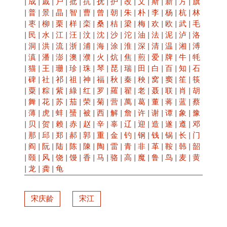
|
成
|
戚
|
户
|
批
|
抗
|
抚
|
护
|
改
|
文
|
斯
|
新
|
方
|
旗
|
普
|
景
|
晶
|
智
|
曹
|
曾
|
朝
|
朱
|
朴
|
李
|
杨
|
杭
|
林
|
枣
|
柳
|
栗
|
样
|
栾
|
桑
|
桔
|
梁
|
梅
|
欢
|
欧
|
武
|
毛
|
民
|
水
|
江
|
汪
|
汶
|
沈
|
沙
|
沱
|
油
|
法
|
泥
|
泸
|
洛
|
洞
|
洪
|
流
|
浙
|
浦
|
海
|
涂
|
淮
|
深
|
清
|
温
|
湘
|
溥
|
滇
|
潘
|
澎
|
澳
|
濮
|
火
|
炕
|
焦
|
煎
|
爱
|
牌
|
牛
|
牦
|
猫
|
王
|
珊
|
珍
|
珠
|
琴
|
琵
|
瑞
|
田
|
白
|
百
|
知
|
石
|
碑
|
社
|
祁
|
祖
|
神
|
福
|
秋
|
秦
|
秧
|
窝
|
窦
|
笙
|
筷
|
粟
|
粽
|
紫
|
綠
|
红
|
罗
|
羅
|
翟
|
老
|
聂
|
联
|
肖
|
胡
|
舞
|
花
|
苏
|
茄
|
荣
|
菊
|
营
|
萬
|
葛
|
董
|
蒋
|
蓝
|
蔡
|
薄
|
虎
|
蚌
|
蜑
|
被
|
西
|
解
|
詹
|
许
|
谢
|
谭
|
象
|
豫
|
贝
|
贺
|
赖
|
赤
|
赵
|
辛
|
辜
|
辽
|
迎
|
造
|
遂
|
遵
|
邓
|
那
|
邱
|
郑
|
郝
|
郭
|
重
|
金
|
钓
|
钢
|
钱
|
锅
|
长
|
门
|
阎
|
阮
|
陆
|
陈
|
陳
|
陶
|
雷
|
青
|
非
|
革
|
鞍
|
韩
|
韶
|
颐
|
风
|
饶
|
馒
|
香
|
马
|
骆
|
高
|
魔
|
鲁
|
鸟
|
麦
|
黄
|
龙
|
龚
|
龟
宋庆龄
宋江