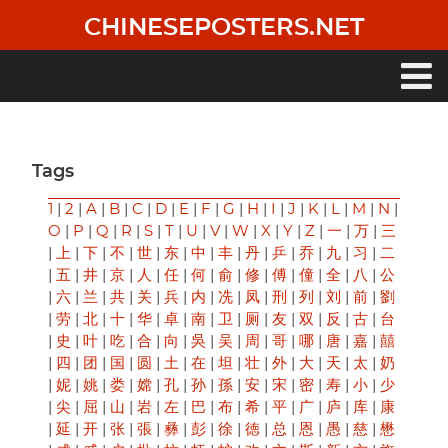
Skip
CHINESEPOSTERS.NET
to
main
content
Main
navigation
Tags
1
|
2
|
A
|
B
|
C
|
D
|
E
|
F
|
G
|
H
|
I
|
J
|
K
|
L
|
M
|
N
|
O
|
P
|
Q
|
R
|
S
|
T
|
U
|
V
|
W
|
X
|
Y
|
Z
|
一
|
万
|
三
|
上
|
下
|
不
|
世
|
东
|
中
|
丰
|
丹
|
乒
|
乔
|
九
|
习
|
二
|
五
|
井
|
京
|
人
|
任
|
何
|
俞
|
修
|
傅
|
僮
|
全
|
八
|
公
|
六
|
兰
|
共
|
关
|
兵
|
内
|
冼
|
凤
|
刑
|
列
|
刘
|
前
|
劉
|
劳
|
北
|
十
|
华
|
卓
|
南
|
卫
|
厕
|
友
|
双
|
反
|
古
|
台
|
史
|
叶
|
吃
|
合
|
向
|
吳
|
吴
|
周
|
哥
|
哪
|
唐
|
嘉
|
囍
|
四
|
团
|
国
|
圆
|
土
|
在
|
坦
|
壮
|
外
|
大
|
天
|
太
|
奶
|
妮
|
姚
|
娄
|
嫦
|
孔
|
孙
|
孫
|
安
|
宋
|
密
|
寿
|
小
|
少
|
尖
|
屈
|
山
|
岩
|
左
|
巴
|
布
|
希
|
平
|
广
|
庐
|
库
|
康
|
延
|
开
|
张
|
張
|
彝
|
彭
|
徐
|
徳
|
总
|
恩
|
愚
|
慈
|
懋