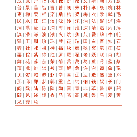
|
成
|
戚
|
户
|
批
|
抗
|
抚
|
护
|
改
|
文
|
斯
|
新
|
方
|
旗
|
普
|
景
|
晶
|
智
|
曹
|
曾
|
朝
|
朱
|
朴
|
李
|
杨
|
杭
|
林
|
枣
|
柳
|
栗
|
样
|
栾
|
桑
|
桔
|
梁
|
梅
|
欢
|
欧
|
武
|
毛
|
民
|
水
|
江
|
汪
|
汶
|
沈
|
沙
|
沱
|
油
|
法
|
泥
|
泸
|
洛
|
洞
|
洪
|
流
|
浙
|
浦
|
海
|
涂
|
淮
|
深
|
清
|
温
|
湘
|
溥
|
滇
|
潘
|
澎
|
澳
|
濮
|
火
|
炕
|
焦
|
煎
|
爱
|
牌
|
牛
|
牦
|
猫
|
王
|
珊
|
珍
|
珠
|
琴
|
琵
|
瑞
|
田
|
白
|
百
|
知
|
石
|
碑
|
社
|
祁
|
祖
|
神
|
福
|
秋
|
秦
|
秧
|
窝
|
窦
|
笙
|
筷
|
粟
|
粽
|
紫
|
綠
|
红
|
罗
|
羅
|
翟
|
老
|
聂
|
联
|
肖
|
胡
|
舞
|
花
|
苏
|
茄
|
荣
|
菊
|
营
|
萬
|
葛
|
董
|
蒋
|
蓝
|
蔡
|
薄
|
虎
|
蚌
|
蜑
|
被
|
西
|
解
|
詹
|
许
|
谢
|
谭
|
象
|
豫
|
贝
|
贺
|
赖
|
赤
|
赵
|
辛
|
辜
|
辽
|
迎
|
造
|
遂
|
遵
|
邓
|
那
|
邱
|
郑
|
郝
|
郭
|
重
|
金
|
钓
|
钢
|
钱
|
锅
|
长
|
门
|
阎
|
阮
|
陆
|
陈
|
陳
|
陶
|
雷
|
青
|
非
|
革
|
鞍
|
韩
|
韶
|
颐
|
风
|
饶
|
馒
|
香
|
马
|
骆
|
高
|
魔
|
鲁
|
鸟
|
麦
|
黄
|
龙
|
龚
|
龟