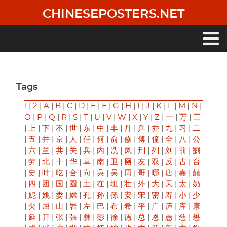
Skip
CHINESEPOSTERS.NET
to
main
content
Main
navigation
Tags
1
|
2
|
A
|
B
|
C
|
D
|
E
|
F
|
G
|
H
|
I
|
J
|
K
|
L
|
M
|
N
|
O
|
P
|
Q
|
R
|
S
|
T
|
U
|
V
|
W
|
X
|
Y
|
Z
|
一
|
万
|
三
|
上
|
下
|
不
|
世
|
东
|
中
|
丰
|
丹
|
乒
|
乔
|
九
|
习
|
二
|
五
|
井
|
京
|
人
|
任
|
何
|
俞
|
修
|
傅
|
僮
|
全
|
八
|
公
|
六
|
兰
|
共
|
关
|
兵
|
内
|
冼
|
凤
|
刑
|
列
|
刘
|
前
|
劉
|
劳
|
北
|
十
|
华
|
卓
|
南
|
卫
|
厕
|
友
|
双
|
反
|
古
|
台
|
史
|
叶
|
吃
|
合
|
向
|
吳
|
吴
|
周
|
哥
|
哪
|
唐
|
嘉
|
囍
|
四
|
团
|
国
|
圆
|
土
|
在
|
坦
|
壮
|
外
|
大
|
天
|
太
|
奶
|
妮
|
姚
|
娄
|
嫦
|
孔
|
孙
|
孫
|
安
|
宋
|
密
|
寿
|
小
|
少
|
尖
|
屈
|
山
|
岩
|
左
|
巴
|
布
|
希
|
平
|
广
|
庐
|
库
|
康
|
延
|
开
|
张
|
張
|
彝
|
彭
|
徐
|
徳
|
总
|
恩
|
愚
|
慈
|
懋