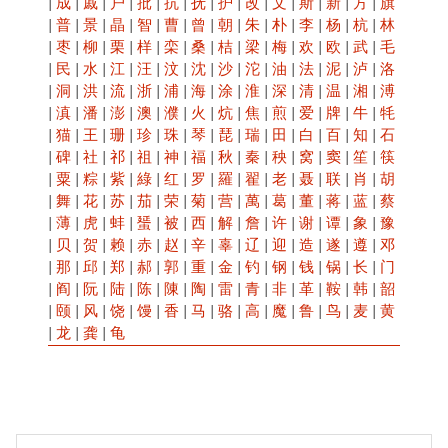
|
成
|
戚
|
户
|
批
|
抗
|
抚
|
护
|
改
|
文
|
斯
|
新
|
方
|
旗
|
普
|
景
|
晶
|
智
|
曹
|
曾
|
朝
|
朱
|
朴
|
李
|
杨
|
杭
|
林
|
枣
|
柳
|
栗
|
样
|
栾
|
桑
|
桔
|
梁
|
梅
|
欢
|
欧
|
武
|
毛
|
民
|
水
|
江
|
汪
|
汶
|
沈
|
沙
|
沱
|
油
|
法
|
泥
|
泸
|
洛
|
洞
|
洪
|
流
|
浙
|
浦
|
海
|
涂
|
淮
|
深
|
清
|
温
|
湘
|
溥
|
滇
|
潘
|
澎
|
澳
|
濮
|
火
|
炕
|
焦
|
煎
|
爱
|
牌
|
牛
|
牦
|
猫
|
王
|
珊
|
珍
|
珠
|
琴
|
琵
|
瑞
|
田
|
白
|
百
|
知
|
石
|
碑
|
社
|
祁
|
祖
|
神
|
福
|
秋
|
秦
|
秧
|
窝
|
窦
|
笙
|
筷
|
粟
|
粽
|
紫
|
綠
|
红
|
罗
|
羅
|
翟
|
老
|
聂
|
联
|
肖
|
胡
|
舞
|
花
|
苏
|
茄
|
荣
|
菊
|
营
|
萬
|
葛
|
董
|
蒋
|
蓝
|
蔡
|
薄
|
虎
|
蚌
|
蜑
|
被
|
西
|
解
|
詹
|
许
|
谢
|
谭
|
象
|
豫
|
贝
|
贺
|
赖
|
赤
|
赵
|
辛
|
辜
|
辽
|
迎
|
造
|
遂
|
遵
|
邓
|
那
|
邱
|
郑
|
郝
|
郭
|
重
|
金
|
钓
|
钢
|
钱
|
锅
|
长
|
门
|
阎
|
阮
|
陆
|
陈
|
陳
|
陶
|
雷
|
青
|
非
|
革
|
鞍
|
韩
|
韶
|
颐
|
风
|
饶
|
馒
|
香
|
马
|
骆
|
高
|
魔
|
鲁
|
鸟
|
麦
|
黄
|
龙
|
龚
|
龟