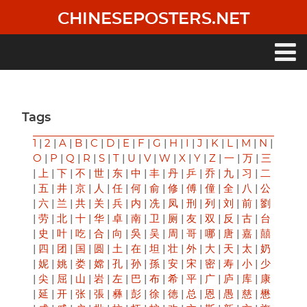
Skip
CHINESEPOSTERS.NET
to
main
content
Main
navigation
Tags
1
|
2
|
A
|
B
|
C
|
D
|
E
|
F
|
G
|
H
|
I
|
J
|
K
|
L
|
M
|
N
|
O
|
P
|
Q
|
R
|
S
|
T
|
U
|
V
|
W
|
X
|
Y
|
Z
|
一
|
万
|
三
|
上
|
下
|
不
|
世
|
东
|
中
|
丰
|
丹
|
乒
|
乔
|
九
|
习
|
二
|
五
|
井
|
京
|
人
|
任
|
何
|
俞
|
修
|
傅
|
僮
|
全
|
八
|
公
|
六
|
兰
|
共
|
关
|
兵
|
内
|
冼
|
凤
|
刑
|
列
|
刘
|
前
|
劉
|
劳
|
北
|
十
|
华
|
卓
|
南
|
卫
|
厕
|
友
|
双
|
反
|
古
|
台
|
史
|
叶
|
吃
|
合
|
向
|
吳
|
吴
|
周
|
哥
|
哪
|
唐
|
嘉
|
囍
|
四
|
团
|
国
|
圆
|
土
|
在
|
坦
|
壮
|
外
|
大
|
天
|
太
|
奶
|
妮
|
姚
|
娄
|
嫦
|
孔
|
孙
|
孫
|
安
|
宋
|
密
|
寿
|
小
|
少
|
尖
|
屈
|
山
|
岩
|
左
|
巴
|
布
|
希
|
平
|
广
|
庐
|
库
|
康
|
延
|
开
|
张
|
張
|
彝
|
彭
|
徐
|
徳
|
总
|
恩
|
愚
|
慈
|
懋