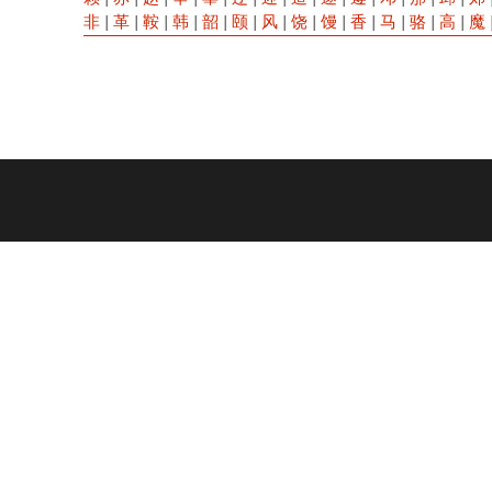
非
|
革
|
鞍
|
韩
|
韶
|
颐
|
风
|
饶
|
馒
|
香
|
马
|
骆
|
高
|
魔
Footer
menu