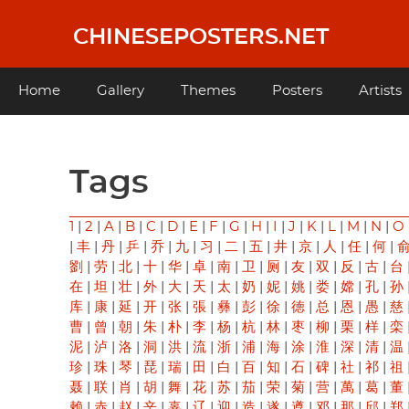
Skip
to
CHINESEPOSTERS.NET
main
content
Main
Home
Gallery
Themes
Posters
Artists
navigation
Tags
1
|
2
|
A
|
B
|
C
|
D
|
E
|
F
|
G
|
H
|
I
|
J
|
K
|
L
|
M
|
N
|
O
|
丰
|
丹
|
乒
|
乔
|
九
|
习
|
二
|
五
|
井
|
京
|
人
|
任
|
何
|
劉
|
劳
|
北
|
十
|
华
|
卓
|
南
|
卫
|
厕
|
友
|
双
|
反
|
古
|
台
在
|
坦
|
壮
|
外
|
大
|
天
|
太
|
奶
|
妮
|
姚
|
娄
|
嫦
|
孔
|
孙
库
|
康
|
延
|
开
|
张
|
張
|
彝
|
彭
|
徐
|
徳
|
总
|
恩
|
愚
|
慈
曹
|
曾
|
朝
|
朱
|
朴
|
李
|
杨
|
杭
|
林
|
枣
|
柳
|
栗
|
样
|
栾
泥
|
泸
|
洛
|
洞
|
洪
|
流
|
浙
|
浦
|
海
|
涂
|
淮
|
深
|
清
|
温
珍
|
珠
|
琴
|
琵
|
瑞
|
田
|
白
|
百
|
知
|
石
|
碑
|
社
|
祁
|
祖
聂
|
联
|
肖
|
胡
|
舞
|
花
|
苏
|
茄
|
荣
|
菊
|
营
|
萬
|
葛
|
董
赖
|
赤
|
赵
|
辛
|
辜
|
辽
|
迎
|
造
|
遂
|
遵
|
邓
|
那
|
邱
|
郑