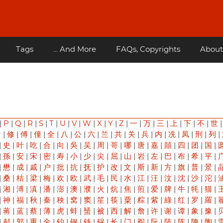
Tags
... And More
FAQs, Copyrights
About
|
P
|
Q
|
R
|
S
|
T
|
U
|
V
|
W
|
X
|
Y
|
Z
|
一
|
万
|
三
|
上
|
下
|
不
|
世
俞
|
修
|
傅
|
僮
|
全
|
八
|
公
|
六
|
兰
|
共
|
关
|
兵
|
内
|
冼
|
凤
|
刑
|
列
|
|
史
|
叶
|
吃
|
合
|
向
|
吳
|
吴
|
周
|
哥
|
哪
|
唐
|
嘉
|
囍
|
四
|
团
|
国
|
|
孫
|
安
|
宋
|
密
|
寿
|
小
|
少
|
尖
|
屈
|
山
|
岩
|
左
|
巴
|
布
|
希
|
平
|
|
懋
|
成
|
戚
|
户
|
批
|
抗
|
抚
|
护
|
改
|
文
|
斯
|
新
|
方
|
旗
|
普
|
景
|
|
桑
|
桔
|
梁
|
梅
|
欢
|
欧
|
武
|
毛
|
民
|
水
|
江
|
汪
|
汶
|
沈
|
沙
|
沱
|
|
湘
|
溥
|
滇
|
潘
|
澎
|
澳
|
濮
|
火
|
炕
|
焦
|
煎
|
爱
|
牌
|
牛
|
牦
|
猫
|
|
神
|
福
|
秋
|
秦
|
秧
|
窝
|
窦
|
笙
|
筷
|
粟
|
粽
|
紫
|
綠
|
红
|
罗
|
羅
|
|
蒋
|
蓝
|
蔡
|
薄
|
虎
|
蚌
|
蜑
|
被
|
西
|
解
|
詹
|
许
|
谢
|
谭
|
象
|
豫
|
|
郝
|
郭
|
重
|
金
|
钓
|
钢
|
钱
|
锅
|
长
|
门
|
阎
|
阮
|
陆
|
陈
|
陳
|
陶
|