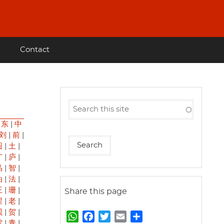
Contact
|
东
|
中
刘
|
前
|
圆
|
土
|
广
|
庐
|
晶
|
智
|
油
|
法
|
王
|
珊
|
Share this page
翟
|
老
|
贝
|
贺
|
W
F
T
E
S
雷
|
青
|