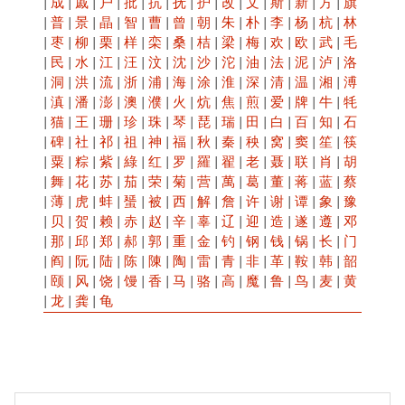
|
成
|
戚
|
户
|
批
|
抗
|
抚
|
护
|
改
|
文
|
斯
|
新
|
方
|
旗
|
普
|
景
|
晶
|
智
|
曹
|
曾
|
朝
|
朱
|
朴
|
李
|
杨
|
杭
|
林
|
枣
|
柳
|
栗
|
样
|
栾
|
桑
|
桔
|
梁
|
梅
|
欢
|
欧
|
武
|
毛
|
民
|
水
|
江
|
汪
|
汶
|
沈
|
沙
|
沱
|
油
|
法
|
泥
|
泸
|
洛
|
洞
|
洪
|
流
|
浙
|
浦
|
海
|
涂
|
淮
|
深
|
清
|
温
|
湘
|
溥
|
滇
|
潘
|
澎
|
澳
|
濮
|
火
|
炕
|
焦
|
煎
|
爱
|
牌
|
牛
|
牦
|
猫
|
王
|
珊
|
珍
|
珠
|
琴
|
琵
|
瑞
|
田
|
白
|
百
|
知
|
石
|
碑
|
社
|
祁
|
祖
|
神
|
福
|
秋
|
秦
|
秧
|
窝
|
窦
|
笙
|
筷
|
粟
|
粽
|
紫
|
綠
|
红
|
罗
|
羅
|
翟
|
老
|
聂
|
联
|
肖
|
胡
|
舞
|
花
|
苏
|
茄
|
荣
|
菊
|
营
|
萬
|
葛
|
董
|
蒋
|
蓝
|
蔡
|
薄
|
虎
|
蚌
|
蜑
|
被
|
西
|
解
|
詹
|
许
|
谢
|
谭
|
象
|
豫
|
贝
|
贺
|
赖
|
赤
|
赵
|
辛
|
辜
|
辽
|
迎
|
造
|
遂
|
遵
|
邓
|
那
|
邱
|
郑
|
郝
|
郭
|
重
|
金
|
钓
|
钢
|
钱
|
锅
|
长
|
门
|
阎
|
阮
|
陆
|
陈
|
陳
|
陶
|
雷
|
青
|
非
|
革
|
鞍
|
韩
|
韶
|
颐
|
风
|
饶
|
馒
|
香
|
马
|
骆
|
高
|
魔
|
鲁
|
鸟
|
麦
|
黄
|
龙
|
龚
|
龟