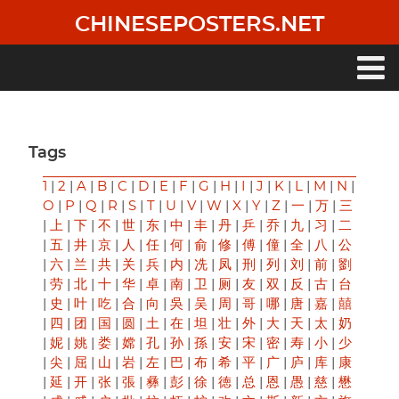
Skip
CHINESEPOSTERS.NET
to
main
content
Main
navigation
Tags
1
|
2
|
A
|
B
|
C
|
D
|
E
|
F
|
G
|
H
|
I
|
J
|
K
|
L
|
M
|
N
|
O
|
P
|
Q
|
R
|
S
|
T
|
U
|
V
|
W
|
X
|
Y
|
Z
|
一
|
万
|
三
|
上
|
下
|
不
|
世
|
东
|
中
|
丰
|
丹
|
乒
|
乔
|
九
|
习
|
二
|
五
|
井
|
京
|
人
|
任
|
何
|
俞
|
修
|
傅
|
僮
|
全
|
八
|
公
|
六
|
兰
|
共
|
关
|
兵
|
内
|
冼
|
凤
|
刑
|
列
|
刘
|
前
|
劉
|
劳
|
北
|
十
|
华
|
卓
|
南
|
卫
|
厕
|
友
|
双
|
反
|
古
|
台
|
史
|
叶
|
吃
|
合
|
向
|
吳
|
吴
|
周
|
哥
|
哪
|
唐
|
嘉
|
囍
|
四
|
团
|
国
|
圆
|
土
|
在
|
坦
|
壮
|
外
|
大
|
天
|
太
|
奶
|
妮
|
姚
|
娄
|
嫦
|
孔
|
孙
|
孫
|
安
|
宋
|
密
|
寿
|
小
|
少
|
尖
|
屈
|
山
|
岩
|
左
|
巴
|
布
|
希
|
平
|
广
|
庐
|
库
|
康
|
延
|
开
|
张
|
張
|
彝
|
彭
|
徐
|
徳
|
总
|
恩
|
愚
|
慈
|
懋